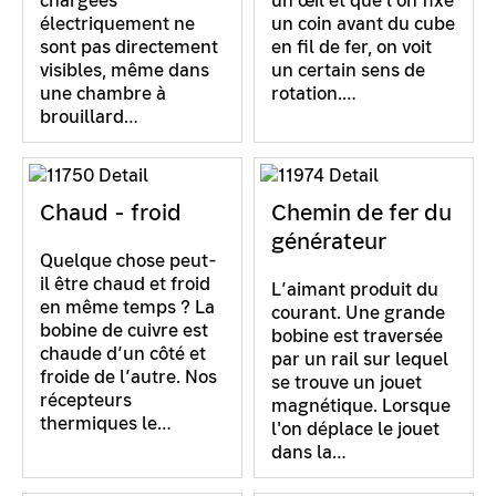
chargées
un œil et que l'on fixe
électriquement ne
un coin avant du cube
sont pas directement
en fil de fer, on voit
visibles, même dans
un certain sens de
une chambre à
rotation.…
brouillard…
Chaud - froid
Chemin de fer du
générateur
Quelque chose peut-
il être chaud et froid
L’aimant produit du
en même temps ? La
courant. Une grande
bobine de cuivre est
bobine est traversée
chaude d’un côté et
par un rail sur lequel
froide de l’autre. Nos
se trouve un jouet
récepteurs
magnétique. Lorsque
thermiques le…
l'on déplace le jouet
dans la…