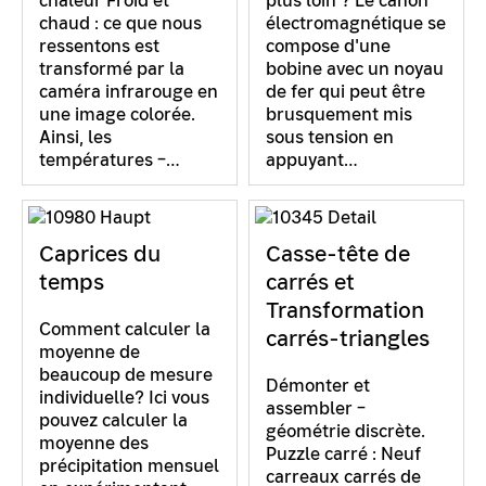
chaleur Froid et
plus loin ? Le canon
chaud : ce que nous
électromagnétique se
ressentons est
compose d'une
transformé par la
bobine avec un noyau
caméra infrarouge en
de fer qui peut être
une image colorée.
brusquement mis
Ainsi, les
sous tension en
températures –…
appuyant…
Caprices du
Casse-tête de
temps
carrés et
Transformation
Comment calculer la
carrés-triangles
moyenne de
beaucoup de mesure
Démonter et
individuelle? Ici vous
assembler –
pouvez calculer la
géométrie discrète.
moyenne des
Puzzle carré : Neuf
précipitation mensuel
carreaux carrés de