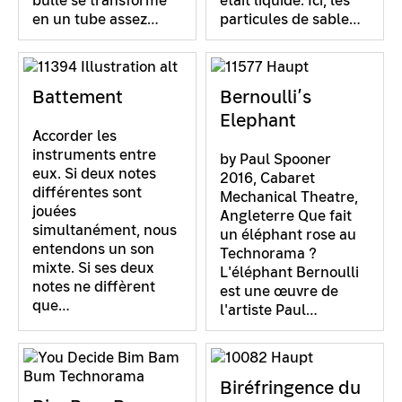
bulle se transforme
était liquide. Ici, les
en un tube assez…
particules de sable…
Battement
Bernoulli’s
Elephant
Accorder les
instruments entre
by Paul Spooner
eux. Si deux notes
2016, Cabaret
différentes sont
Mechanical Theatre,
jouées
Angleterre Que fait
simultanément, nous
un éléphant rose au
entendons un son
Technorama ?
mixte. Si ses deux
L'éléphant Bernoulli
notes ne diffèrent
est une œuvre de
que…
l'artiste Paul…
Biréfringence du