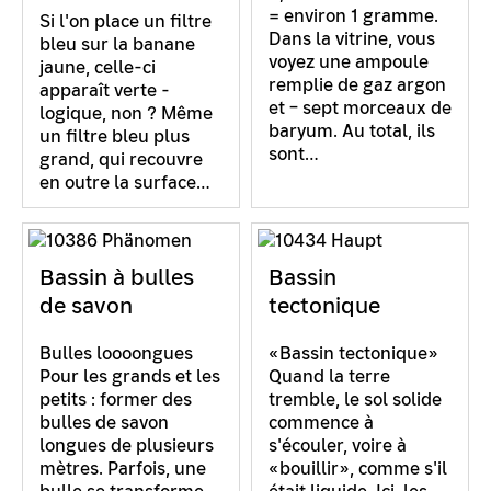
= environ 1 gramme.
Si l'on place un filtre
Dans la vitrine, vous
bleu sur la banane
voyez une ampoule
jaune, celle-ci
remplie de gaz argon
apparaît verte -
et – sept morceaux de
logique, non ? Même
baryum. Au total, ils
un filtre bleu plus
sont…
grand, qui recouvre
en outre la surface…
Bassin à bulles
Bassin
de savon
tectonique
Bulles loooongues
«Bassin tectonique»
Pour les grands et les
Quand la terre
petits : former des
tremble, le sol solide
bulles de savon
commence à
longues de plusieurs
s'écouler, voire à
mètres. Parfois, une
«bouillir», comme s'il