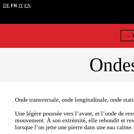
DE
FR
IT
EN
← R
Ondes
Onde transversale, onde longitudinale, onde stat
Une légère poussée vers l’avant, et l’onde de re
mouvement. À son extrémité, elle rebondit et re
lorsque l’on jette une pierre dans une eau calme.