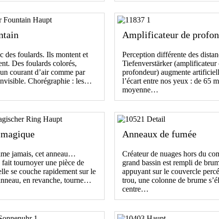
ntain
Amplificateur de profo
 des foulards. Ils montent et
Perception différente des dista
nt. Des foulards colorés,
Tiefenverstärker (amplificateur
 un courant d’air comme par
profondeur) augmente artificie
nvisible. Chorégraphie : les…
l’écart entre nos yeux : de 65 
moyenne…
 magique
Anneaux de fumée
alme jamais, cet anneau…
Créateur de nuages hors du c
fait tournoyer une pièce de
grand bassin est rempli de bru
lle se couche rapidement sur le
appuyant sur le couvercle perc
 anneau, en revanche, tourne…
trou, une colonne de brume s’é
centre…