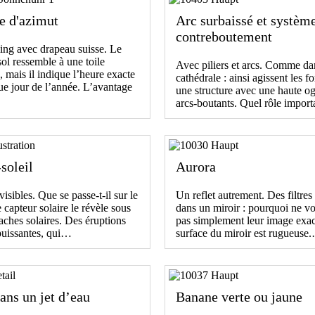
e d'azimut
Arc surbaissé et systèm
contreboutement
ing avec drapeau suisse. Le
sol ressemble à une toile
Avec piliers et arcs. Comme da
, mais il indique l’heure exacte
cathédrale : ainsi agissent les f
e jour de l’année. L’avantage
une structure avec une haute og
arcs-boutants. Quel rôle impor
soleil
Aurora
isibles. Que se passe-t-il sur le
Un reflet autrement. Des filtres
 capteur solaire le révèle sous
dans un miroir : pourquoi ne v
aches solaires. Des éruptions
pas simplement leur image exac
 puissantes, qui…
surface du miroir est rugueuse
ans un jet d’eau
Banane verte ou jaune