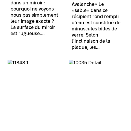
dans un miroir :
Avalanche» Le
pourquoi ne voyons-
«sable» dans ce
nous pas simplement
récipient rond rempli
leur image exacte ?
d’eau est constitué de
La surface du miroir
minuscules billes de
est rugueuse.…
verre. Selon
l’inclinaison de la
plaque, les…
Balançoire
Balles dans un jet
obstinée
d’eau
Laisser se balancer.
Soutien au jet. Des
Une personne reste
balles de ping-pong
immobile, une ou
flottent sur un jet
deux autres se
d’eau : comment est-
balancent. Bientôt, la
ce possible ? La balle
personne assise
ne reste pas
commence aussi à
exactement au centre