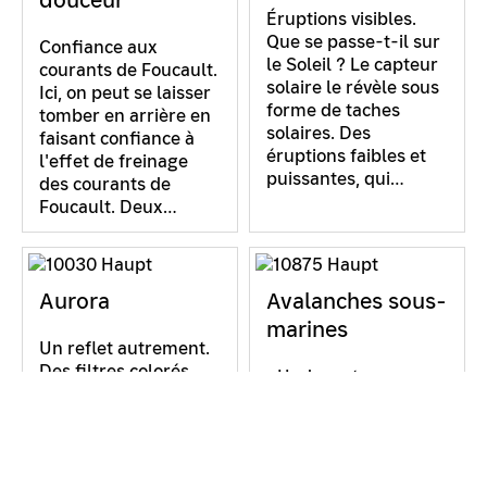
Éruptions visibles.
Que se passe-t-il sur
Confiance aux
le Soleil ? Le capteur
courants de Foucault.
solaire le révèle sous
Ici, on peut se laisser
forme de taches
tomber en arrière en
solaires. Des
faisant confiance à
éruptions faibles et
l'effet de freinage
puissantes, qui…
des courants de
Foucault. Deux…
Aurora
Avalanches sous-
marines
Un reflet autrement.
Des filtres colorés
«Underwater
dans un miroir :
Avalanche» Le
pourquoi ne voyons-
«sable» dans ce
nous pas simplement
récipient rond rempli
leur image exacte ?
d’eau est constitué de
La surface du miroir