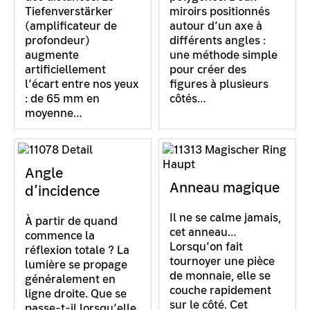
Tiefenverstärker
miroirs positionnés
(amplificateur de
autour d’un axe à
profondeur)
différents angles :
augmente
une méthode simple
artificiellement
pour créer des
l’écart entre nos yeux
figures à plusieurs
: de 65 mm en
côtés…
moyenne…
Angle
Anneau magique
d’incidence
Il ne se calme jamais,
À partir de quand
cet anneau…
commence la
Lorsqu’on fait
réflexion totale ? La
tournoyer une pièce
lumière se propage
de monnaie, elle se
généralement en
couche rapidement
ligne droite. Que se
sur le côté. Cet
passe-t-il lorsqu’elle