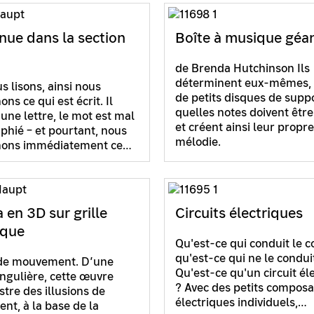
nue dans la section
Boîte à musique géa
de Brenda Hutchinson Ils
déterminent eux-mêmes, à
s lisons, ainsi nous
de petits disques de suppo
s ce qui est écrit. Il
quelles notes doivent être
ne lettre, le mot est mal
et créent ainsi leur propre
phié – et pourtant, nous
mélodie.
ons immédiatement ce…
 en 3D sur grille
Circuits électriques
ique
Qu'est-ce qui conduit le c
qu'est-ce qui ne le condui
 de mouvement. D’une
Qu'est-ce qu'un circuit él
ingulière, cette œuvre
? Avec des petits compos
ustre des illusions de
électriques individuels,…
t, à la base de la