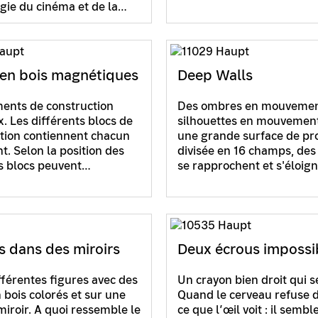
gie du cinéma et de la…
en bois magnétiques
Deep Walls
ents de construction
Des ombres en mouvemen
x. Les différents blocs de
silhouettes en mouvement
tion contiennent chacun
une grande surface de pro
t. Selon la position des
divisée en 16 champs, de
es blocs peuvent…
se rapprochent et s'éloig
s dans des miroirs
Deux écrous impossi
fférentes figures avec des
Un crayon bien droit qui s
 bois colorés et sur une
Quand le cerveau refuse d
miroir. A quoi ressemble le
ce que l’œil voit : il sembl