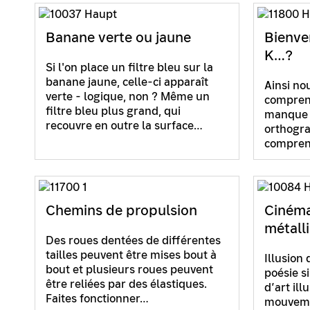
Banane verte ou jaune
Bienve
K…?
Si l'on place un filtre bleu sur la
banane jaune, celle-ci apparaît
Ainsi nou
verte - logique, non ? Même un
comprenon
filtre bleu plus grand, qui
manque u
recouvre en outre la surface…
orthogra
compren
Chemins de propulsion
Cinéma
métall
Des roues dentées de différentes
tailles peuvent être mises bout à
Illusion
bout et plusieurs roues peuvent
poésie s
être reliées par des élastiques.
d’art ill
Faites fonctionner…
mouvemen