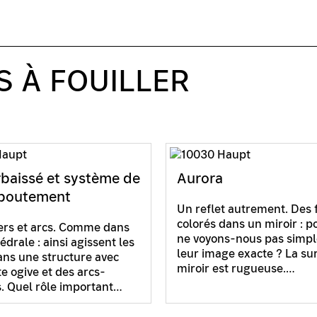
S À FOUILLER
rbaissé et système de
Aurora
eboutement
Un reflet autrement. Des f
colorés dans un miroir : p
iers et arcs. Comme dans
ne voyons-nous pas simp
drale : ainsi agissent les
leur image exacte ? La su
ans une structure avec
miroir est rugueuse.…
e ogive et des arcs-
. Quel rôle important…