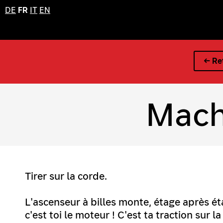
DE
FR
IT
EN
← Ret
Mach
Tirer sur la corde.
L'ascenseur à billes monte, étage après éta
c'est toi le moteur ! C'est ta traction sur 