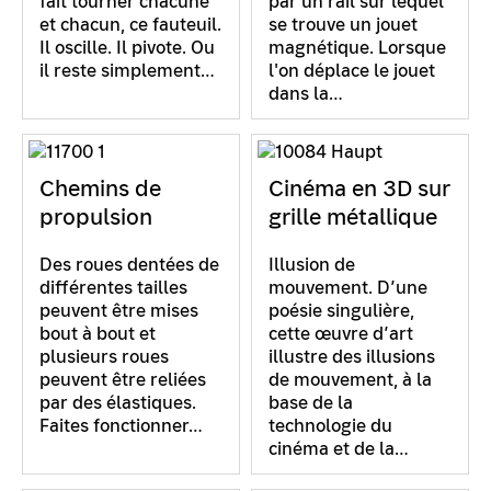
fait tourner chacune
par un rail sur lequel
et chacun, ce fauteuil.
se trouve un jouet
Il oscille. Il pivote. Ou
magnétique. Lorsque
il reste simplement…
l'on déplace le jouet
dans la…
Chemins de
Cinéma en 3D sur
propulsion
grille métallique
Des roues dentées de
Illusion de
différentes tailles
mouvement. D’une
peuvent être mises
poésie singulière,
bout à bout et
cette œuvre d’art
plusieurs roues
illustre des illusions
peuvent être reliées
de mouvement, à la
par des élastiques.
base de la
Faites fonctionner…
technologie du
cinéma et de la…