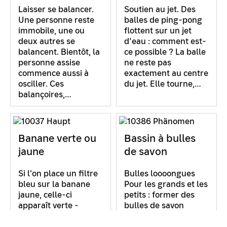
Laisser se balancer.
Soutien au jet. Des
Une personne reste
balles de ping-pong
immobile, une ou
flottent sur un jet
deux autres se
d’eau : comment est-
balancent. Bientôt, la
ce possible ? La balle
personne assise
ne reste pas
commence aussi à
exactement au centre
osciller. Ces
du jet. Elle tourne,…
balançoires,…
Banane verte ou
Bassin à bulles
jaune
de savon
Si l'on place un filtre
Bulles loooongues
bleu sur la banane
Pour les grands et les
jaune, celle-ci
petits : former des
apparaît verte -
bulles de savon
logique, non ? Même
longues de plusieurs
un filtre bleu plus
mètres. Parfois, une