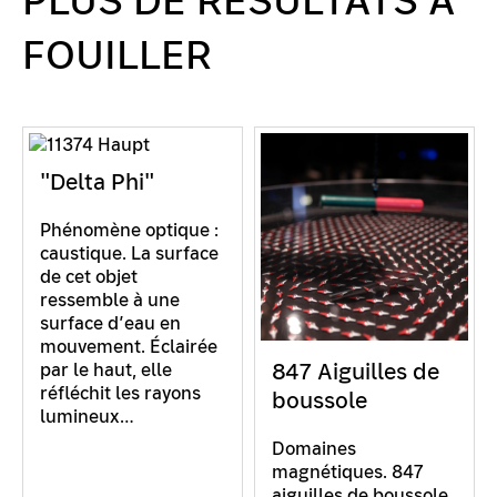
PLUS DE RÉSULTATS À
FOUILLER
"Delta Phi"
Phénomène optique :
caustique. La surface
de cet objet
ressemble à une
surface d’eau en
mouvement. Éclairée
847 Aiguilles de
par le haut, elle
réfléchit les rayons
boussole
lumineux…
Domaines
magnétiques. 847
aiguilles de boussole