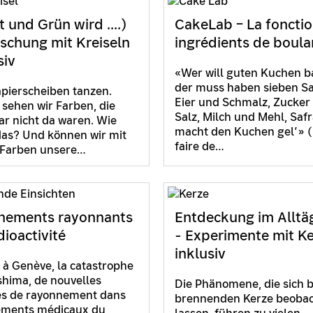
 und Grün wird ....)
CakeLab – La foncti
schung mit Kreiseln
ingrédients de boula
siv
«Wer will guten Kuchen b
der muss haben sieben S
pierscheiben tanzen.
Eier und Schmalz, Zucker
h sehen wir Farben, die
Salz, Milch und Mehl, Saf
ar nicht da waren. Wie
macht den Kuchen gel’» 
as? Und können wir mit
faire de…
 Farben unsere…
nements rayonnants
Entdeckung im Alltä
dioactivité
- Experimente mit Ke
inklusiv
à Genève, la catastrophe
hima, de nouvelles
Die Phänomene, die sich b
s de rayonnement dans
brennenden Kerze beoba
tements médicaux du