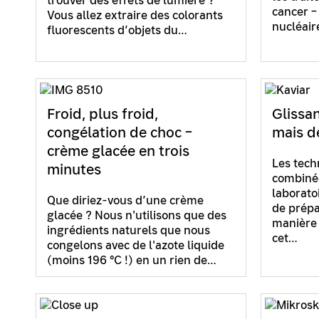
trouver des effets de lumière ?
cancer –
Vous allez extraire des colorants
nucléai
fluorescents d’objets du…
Froid, plus froid,
Glissa
congélation de choc –
mais dé
crème glacée en trois
Les tech
minutes
combinée
laborato
Que diriez-vous d’une crème
de prépa
glacée ? Nous n'utilisons que des
manière 
ingrédients naturels que nous
cet…
congelons avec de l'azote liquide
(moins 196 °C !) en un rien de…