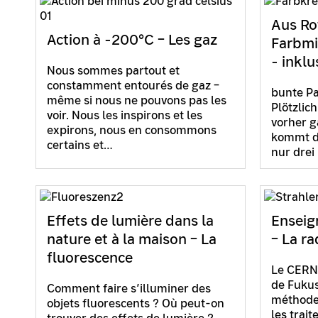
Aus Rot
Action à -200°C – Les gaz
Farbmi
- inklu
Nous sommes partout et
constamment entourés de gaz –
bunte Pa
même si nous ne pouvons pas les
Plötzlic
voir. Nous les inspirons et les
vorher g
expirons, nous en consommons
kommt d
certains et…
nur drei
Effets de lumière dans la
Enseig
nature et à la maison – La
– La ra
fluorescence
Le CERN 
de Fukus
Comment faire s’illuminer des
méthode
objets fluorescents ? Où peut-on
les trai