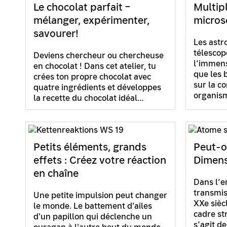
Le chocolat parfait –
Multipl
mélanger, expérimenter,
micros
savourer!
Les astr
télescop
Deviens chercheur ou chercheuse
l’immens
en chocolat ! Dans cet atelier, tu
que les 
crées ton propre chocolat avec
sur la co
quatre ingrédients et développes
organis
la recette du chocolat idéal…
Petits éléments, grands
Peut-o
effets : Créez votre réaction
Dimens
en chaîne
Dans l’e
transmis
Une petite impulsion peut changer
XXe sièc
le monde. Le battement d'ailes
cadre str
d'un papillon qui déclenche un
s’agit d