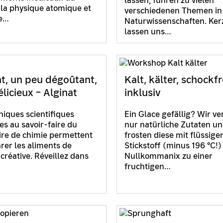
lassen, führen zu vielen
 la physique atomique et
verschiedenen Themen in
re…
Naturwissenschaften. Ker
lassen uns…
nt, un peu dégoûtant,
Kalt, kälter, schockf
licieux – Alginat
inklusiv
niques scientifiques
Ein Glace gefällig? Wir v
s au savoir-faire du
nur natürliche Zutaten u
ire de chimie permettent
frosten diese mit flüssig
rer les aliments de
Stickstoff (minus 196 °C!)
créative. Réveillez dans
Nullkommanix zu einer
fruchtigen…