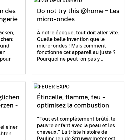
on des
Do not try this @home – Les
ngerie
micro-ondes
acken,
À notre époque, tout doit aller vite.
achen:
Quelle belle invention que le
 und
micro-ondes ! Mais comment
ran
fonctionne cet appareil au juste ?
(pour
Pourquoi ne peut-on pas y…
glichen
Étincelle, flamme, feu -
rzen -
optimisez la combustion
"Tout est complètement brûlé, le
pauvre enfant avec la peau et les
ei einer
cheveux." La triste histoire de
chten
Paulinchen de Struwwelpeter est