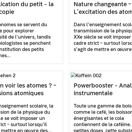
ication du petit - la
Nature changeante –
copie
L’excitation des ato
onomes se servent du
Dans l’enseignement scola
e pour explorer
transmission de la physiq
ité de l’univers, tandis
XXe siècle se voit imposer
biologistes se penchent
cadre strict – surtout lorsq
nstitution des petits
s’agit de mettre en œuvr
mes…
n voir les atomes ? –
Powerbooster - Anal
ions atomiques
instrumentale
nseignement scolaire, la
Toute une gamme de bois
sion de la physique du
comme le café, les boisso
le se voit imposer un
énergisantes et le cola
ict – surtout lorsqu’il
contiennent de la caféine
e mettre en œuvre des…
petites doses, cette subst