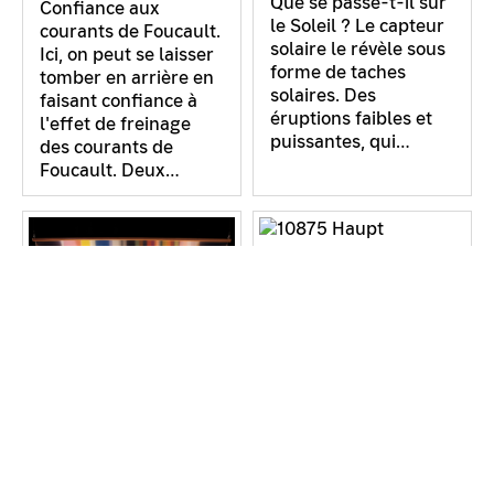
Que se passe-t-il sur
Confiance aux
le Soleil ? Le capteur
courants de Foucault.
solaire le révèle sous
Ici, on peut se laisser
forme de taches
tomber en arrière en
solaires. Des
faisant confiance à
éruptions faibles et
l'effet de freinage
puissantes, qui…
des courants de
Foucault. Deux…
Avalanches sous-
marines
«Underwater
Avalanche» Le
«sable» dans ce
récipient rond rempli
d’eau est constitué de
Aurora
minuscules billes de
verre. Selon