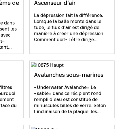
tème de
Ascenseur d'air
La dépression fait la différence.
Lorsque la balle monte dans le
me dans
tube, le flux d'air est dirigé de
sent les
manière à créer une dépression.
 avec
Comment doit-il être dirigé…
cs-
rtant…
Avalanches sous-marines
iltres
«Underwater Avalanche» Le
ourquoi
«sable» dans ce récipient rond
lement
rempli d’eau est constitué de
rface du
minuscules billes de verre. Selon
l’inclinaison de la plaque, les…