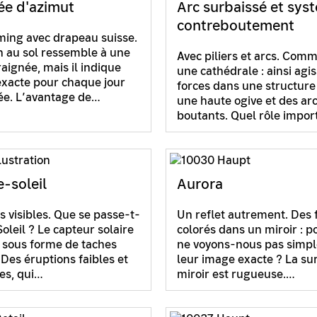
ée d'azimut
Arc surbaissé et sys
contreboutement
ming avec drapeau suisse.
n au sol ressemble à une
Avec piliers et arcs. Com
raignée, mais il indique
une cathédrale : ainsi agis
exacte pour chaque jour
forces dans une structure
ée. L’avantage de…
une haute ogive et des ar
boutants. Quel rôle impo
-soleil
Aurora
s visibles. Que se passe-t-
Un reflet autrement. Des f
 Soleil ? Le capteur solaire
colorés dans un miroir : p
e sous forme de taches
ne voyons-nous pas simp
 Des éruptions faibles et
leur image exacte ? La su
es, qui…
miroir est rugueuse.…