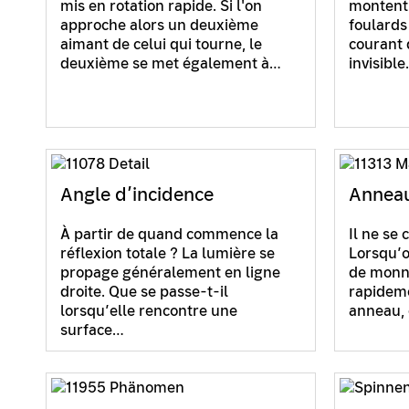
mis en rotation rapide. Si l'on
montent 
approche alors un deuxième
foulards
aimant de celui qui tourne, le
courant 
deuxième se met également à…
invisibl
Angle d’incidence
Annea
À partir de quand commence la
Il ne se
réflexion totale ? La lumière se
Lorsqu’o
propage généralement en ligne
de monna
droite. Que se passe-t-il
rapideme
lorsqu’elle rencontre une
anneau, 
surface…