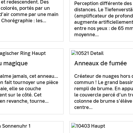
et redescendent. Des
Perception différente des
 colorés, portés par un
distances. Le Tiefenverst
d’air comme par une main
(amplificateur de profon
e. Chorégraphie : les…
augmente artificiellement
entre nos yeux : de 65 m
moyenne…
u magique
Anneaux de fumée
 calme jamais, cet anneau…
Créateur de nuages hors 
n fait tournoyer une pièce
commun ! Le grand bassin
ie, elle se couche
rempli de brume. En appu
nt sur le côté. Cet
le couvercle percé d’un tr
en revanche, tourne…
colonne de brume s’élève
centre…