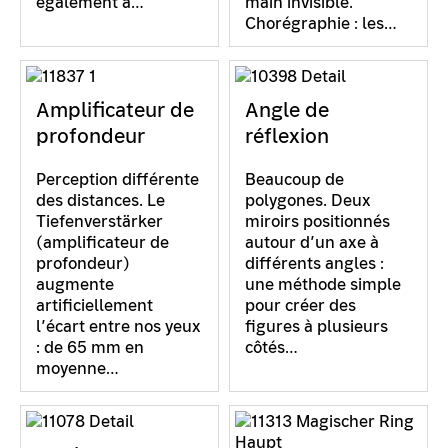
également à…
main invisible.
Chorégraphie : les…
Amplificateur de
Angle de
profondeur
réflexion
Perception différente
Beaucoup de
des distances. Le
polygones. Deux
Tiefenverstärker
miroirs positionnés
(amplificateur de
autour d’un axe à
profondeur)
différents angles :
augmente
une méthode simple
artificiellement
pour créer des
l’écart entre nos yeux
figures à plusieurs
: de 65 mm en
côtés…
moyenne…