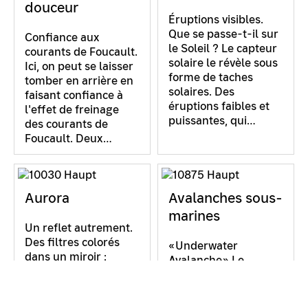
douceur
Éruptions visibles.
Que se passe-t-il sur
Confiance aux
le Soleil ? Le capteur
courants de Foucault.
solaire le révèle sous
Ici, on peut se laisser
forme de taches
tomber en arrière en
solaires. Des
faisant confiance à
éruptions faibles et
l'effet de freinage
puissantes, qui…
des courants de
Foucault. Deux…
Aurora
Avalanches sous-
marines
Un reflet autrement.
Des filtres colorés
«Underwater
dans un miroir :
Avalanche» Le
pourquoi ne voyons-
«sable» dans ce
nous pas simplement
récipient rond rempli
leur image exacte ?
d’eau est constitué de