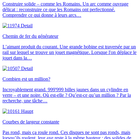
Construire solide – comme les Romains. Un arc comme ouvrage
délicat : reconstruire ce que les Romains ont perfectionné.
Comprendre ce qui donne à leurs arcs…
Chemin de fer du générateur
L’aimant produit du courant. Une grande bobine est traversée par un
rail sur lequel se trouve un jouet magnétique. Lorsque l'on déplace le
jouet dans la…
Combien est un million?
Incroyablement grand. 999'999 billes jaunes dans un cylindre en
verre – et une noire. Où est-elle ? Qu’est-ce qu’un million ? Par la
recherche, une tâche…
Courbes de largeur constante
Pas rond, mais ça roule rond. Ces disques ne sont pas ronds, mais
lorsqu’ils roulent, leur axe reste à la même hauteur : des solides de