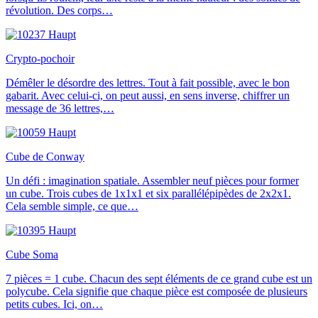
révolution. Des corps…
Crypto-pochoir
Démêler le désordre des lettres. Tout à fait possible, avec le bon
gabarit. Avec celui-ci, on peut aussi, en sens inverse, chiffrer un
message de 36 lettres,…
Cube de Conway
Un défi : imagination spatiale. Assembler neuf pièces pour former
un cube. Trois cubes de 1x1x1 et six parallélépipèdes de 2x2x1.
Cela semble simple, ce que…
Cube Soma
7 pièces = 1 cube. Chacun des sept éléments de ce grand cube est un
polycube. Cela signifie que chaque pièce est composée de plusieurs
petits cubes. Ici, on…