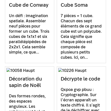
Cube de Conway
Cube Soma
Un défi : imagination
7 pièces = 1 cube.
spatiale. Assembler
Chacun des sept
neuf pièces pour
éléments de ce grand
former un cube. Trois
cube est un polycube.
cubes de 1x1x1 et six
Cela signifie que
parallélépipèdes de
chaque pièce est
2x2x1. Cela semble
composée de
simple, ce que…
plusieurs petits
cubes. Ici, on…
Décoration du
Décrypte le code
sapin de Noël
Qxpoa gvp pbuu :
Cryptographie. Sur
Des formes rondes,
l’écran apparaît un
des espaces
texte chiffré. Il s’agit
anguleux. Les
de le déchiffrer avec