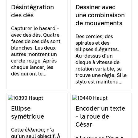
Désintégration
Dessiner avec
des dés
une combinaison
de mouvements
Capturer le hasard –
avec des dés. Quatre
Des cercles, des
faces de ces dés sont
spirales et des
blanches. Les deux
ellipses élégantes.
autres montrent un
Au-dessus d’un
cercle rouge. Après
disque à vitesse de
chaque lancer, les
rotation variable, se
dés qui ont le…
trouve une règle. Si le
stylo est maintenu…
Ellipse
Encoder un texte
symétrique
- la roue de
César
Cette έλλειψις n’a
qu’un seul objectif. À
« La roue de César »