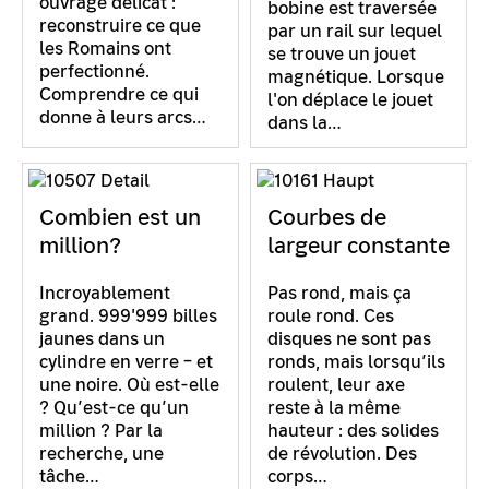
ouvrage délicat :
bobine est traversée
reconstruire ce que
par un rail sur lequel
les Romains ont
se trouve un jouet
perfectionné.
magnétique. Lorsque
Comprendre ce qui
l'on déplace le jouet
donne à leurs arcs…
dans la…
Combien est un
Courbes de
million?
largeur constante
Incroyablement
Pas rond, mais ça
grand. 999'999 billes
roule rond. Ces
jaunes dans un
disques ne sont pas
cylindre en verre – et
ronds, mais lorsqu’ils
une noire. Où est-elle
roulent, leur axe
? Qu’est-ce qu’un
reste à la même
million ? Par la
hauteur : des solides
recherche, une
de révolution. Des
tâche…
corps…