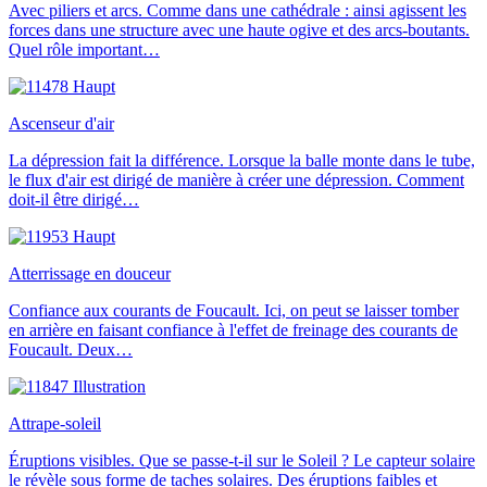
Avec piliers et arcs. Comme dans une cathédrale : ainsi agissent les
forces dans une structure avec une haute ogive et des arcs-boutants.
Quel rôle important…
Ascenseur d'air
La dépression fait la différence. Lorsque la balle monte dans le tube,
le flux d'air est dirigé de manière à créer une dépression. Comment
doit-il être dirigé…
Atterrissage en douceur
Confiance aux courants de Foucault. Ici, on peut se laisser tomber
en arrière en faisant confiance à l'effet de freinage des courants de
Foucault. Deux…
Attrape-soleil
Éruptions visibles. Que se passe-t-il sur le Soleil ? Le capteur solaire
le révèle sous forme de taches solaires. Des éruptions faibles et