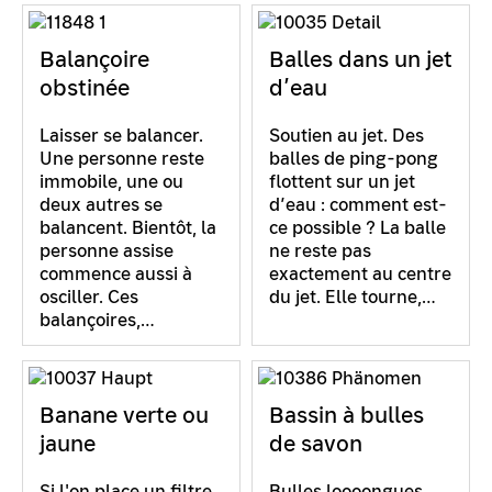
Balançoire
Balles dans un jet
obstinée
d’eau
Laisser se balancer.
Soutien au jet. Des
Une personne reste
balles de ping-pong
immobile, une ou
flottent sur un jet
deux autres se
d’eau : comment est-
balancent. Bientôt, la
ce possible ? La balle
personne assise
ne reste pas
commence aussi à
exactement au centre
osciller. Ces
du jet. Elle tourne,…
balançoires,…
Banane verte ou
Bassin à bulles
jaune
de savon
Si l'on place un filtre
Bulles loooongues