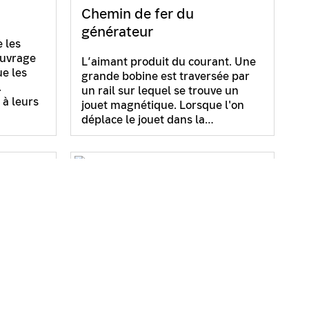
Chemin de fer du
générateur
 les
ouvrage
L’aimant produit du courant. Une
ue les
grande bobine est traversée par
.
un rail sur lequel se trouve un
à leurs
jouet magnétique. Lorsque l'on
déplace le jouet dans la…
Cube de Conway
ettres.
Un défi : imagination spatiale.
le bon
Assembler neuf pièces pour
peut
former un cube. Trois cubes de
ffrer un
1x1x1 et six parallélépipèdes de
2x2x1. Cela semble simple, ce
que…