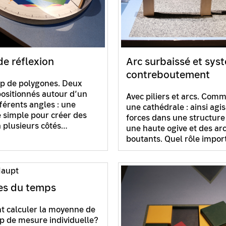
de réflexion
Arc surbaissé et sys
contreboutement
p de polygones. Deux
positionnés autour d’un
Avec piliers et arcs. Com
fférents angles : une
une cathédrale : ainsi agis
simple pour créer des
forces dans une structure
à plusieurs côtés…
une haute ogive et des ar
boutants. Quel rôle impo
es du temps
 calculer la moyenne de
 de mesure individuelle?