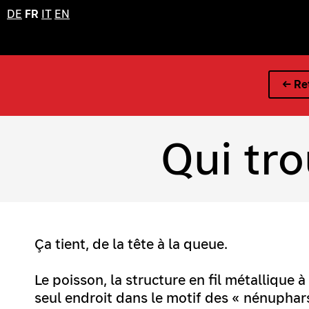
DE
FR
IT
EN
← Ret
Qui tr
Ça tient, de la tête à la queue.
Le poisson, la structure en fil métallique 
seul endroit dans le motif des « nénuphars