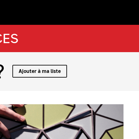
CES
?
Ajouter à ma liste