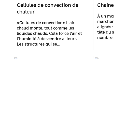
Cellules de convection de
Chaine
chaleur
À un mom
marcher.
«Cellules de convection» L'air
alignés 
chaud monte, tout comme les
tête du 
liquides chauds. Cela force l'air et
nombre. 
l'humidité à descendre ailleurs.
Les structures qui se…
Combien est un million?
Courbe
consta
Incroyablement grand. 999'999
billes jaunes dans un cylindre en
Pas rond
verre – et une noire. Où est-elle ?
disques 
Qu’est-ce qu’un million ? Par la
lorsqu’il
recherche, une tâche…
la même 
révoluti