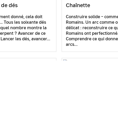
 de dés
Chaînette
ent donné, cela doit
Construire solide – comme
.. Tous les soixante dés
Romains. Un arc comme 
: quel nombre montre la
délicat : reconstruire ce q
serpent ? Avancer de ce
Romains ont perfectionné
Lancer les dés, avancer…
Comprendre ce qui donne 
arcs…
s de largeur
Crypto-pochoir
nte
Démêler le désordre des l
Tout à fait possible, avec 
, mais ça roule rond. Ces
gabarit. Avec celui-ci, on 
ne sont pas ronds, mais
aussi, en sens inverse, chi
s roulent, leur axe reste à
message de 36 lettres,…
hauteur : des solides de
on. Des corps…