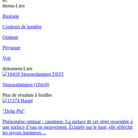
thema-Lien
Biologie
Couleurs de lumière
Optique
Physique
Voir
dokument-Lien
Strassenlampen (10418)
Plus de résultats à fouiller
"Delta Phi"
Phénomène optique : caustique. La surface de cet objet ressemble à
une surface d’eau en mouvement. Éclairée par le haut, elle réfléchit
les rayons lumineux…