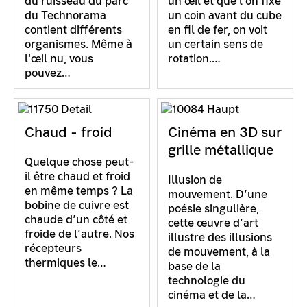
du ruisseau du parc
un œil et que l'on fixe
du Technorama
un coin avant du cube
contient différents
en fil de fer, on voit
organismes. Même à
un certain sens de
l'œil nu, vous
rotation.…
pouvez…
Chaud - froid
Cinéma en 3D sur
grille métallique
Quelque chose peut-
il être chaud et froid
Illusion de
en même temps ? La
mouvement. D’une
bobine de cuivre est
poésie singulière,
chaude d’un côté et
cette œuvre d’art
froide de l’autre. Nos
illustre des illusions
récepteurs
de mouvement, à la
thermiques le…
base de la
technologie du
cinéma et de la…