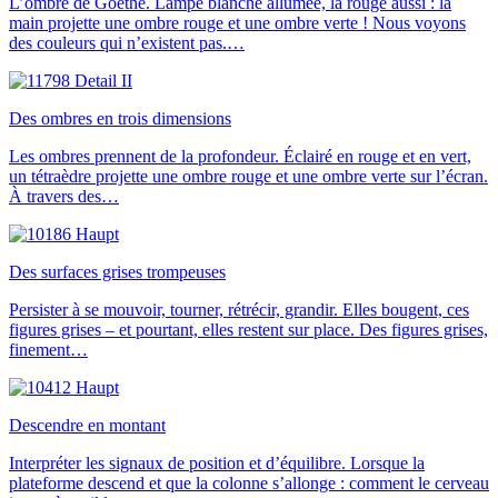
L’ombre de Goethe. Lampe blanche allumée, la rouge aussi : la
main projette une ombre rouge et une ombre verte ! Nous voyons
des couleurs qui n’existent pas.…
Des ombres en trois dimensions
Les ombres prennent de la profondeur. Éclairé en rouge et en vert,
un tétraèdre projette une ombre rouge et une ombre verte sur l’écran.
À travers des…
Des surfaces grises trompeuses
Persister à se mouvoir, tourner, rétrécir, grandir. Elles bougent, ces
figures grises – et pourtant, elles restent sur place. Des figures grises,
finement…
Descendre en montant
Interpréter les signaux de position et d’équilibre. Lorsque la
plateforme descend et que la colonne s’allonge : comment le cerveau