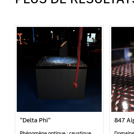
"Delta Phi"
847 Ai
Phénomène optique : caustique.
Domaine