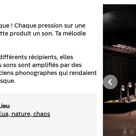
sique ! Chaque pression sur une
te produit un son. Ta mélodie
fférents récipients, elles
es sons sont amplifiés par des
nciens phonographes qui rendaient
isque.
Lieu
Eua, nature, chaos