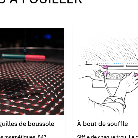
guilles de boussole
À bout de souffle
s magnétiques. 847
Siffle de chaque trou. Le 