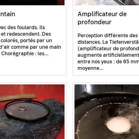
untain
Amplificateur de
profondeur
ec des foulards. Ils
et redescendent. Des
Perception différente des
 colorés, portés par un
distances. Le Tiefenverst
d’air comme par une main
(amplificateur de profon
e. Chorégraphie : les…
augmente artificiellement
entre nos yeux : de 65 m
moyenne…