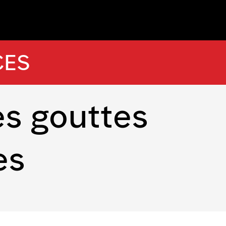
CES
s gouttes
es