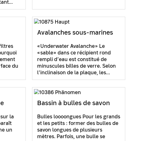
rtant…
Avalanches sous-marines
iltres
«Underwater Avalanche» Le
ourquoi
«sable» dans ce récipient rond
lement
rempli d’eau est constitué de
rface du
minuscules billes de verre. Selon
l’inclinaison de la plaque, les…
ne
Bassin à bulles de savon
 sur la
Bulles loooongues Pour les grands
araît
et les petits : former des bulles de
me un
savon longues de plusieurs
mètres. Parfois, une bulle se