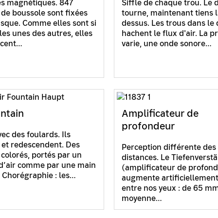
s magnétiques. 847
Siffle de chaque trou. Le 
s de boussole sont fixées
tourne, maintenant tiens 
isque. Comme elles sont si
dessus. Les trous dans le
les unes des autres, elles
hachent le flux d'air. La p
ncent…
varie, une onde sonore…
untain
Amplificateur de
profondeur
ec des foulards. Ils
et redescendent. Des
Perception différente des
 colorés, portés par un
distances. Le Tiefenverst
d’air comme par une main
(amplificateur de profon
e. Chorégraphie : les…
augmente artificiellement
entre nos yeux : de 65 m
moyenne…