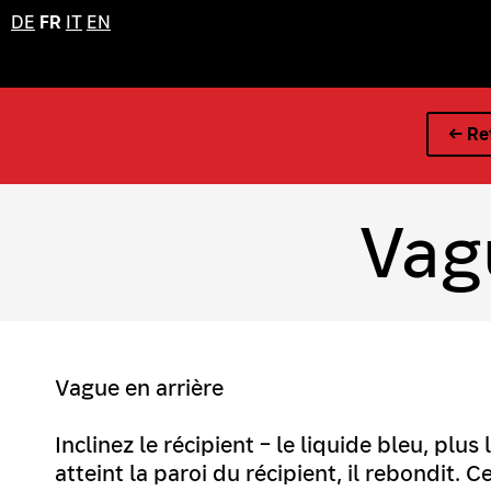
DE
FR
IT
EN
← Ret
Vag
Vague en arrière
Inclinez le récipient – le liquide bleu, plus
atteint la paroi du récipient, il rebondit. 