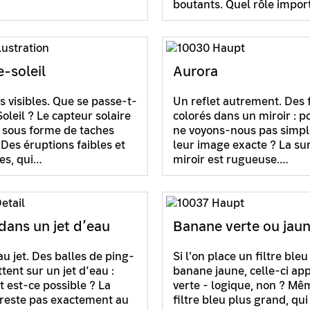
boutants. Quel rôle impo
-soleil
Aurora
s visibles. Que se passe-t-
Un reflet autrement. Des f
 Soleil ? Le capteur solaire
colorés dans un miroir : p
e sous forme de taches
ne voyons-nous pas simp
 Des éruptions faibles et
leur image exacte ? La su
es, qui…
miroir est rugueuse.…
dans un jet d’eau
Banane verte ou jau
au jet. Des balles de ping-
Si l'on place un filtre bleu
tent sur un jet d’eau :
banane jaune, celle-ci app
est-ce possible ? La
verte - logique, non ? Mê
 reste pas exactement au
filtre bleu plus grand, qui