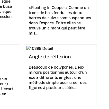
disque
la buse
«Floating in Copper» Comme un
 disque
tronc de bois fendu, les deux
ression
barres de cuivre sont suspendues
dans l'espace. Entre elles se
trouve un aimant qui peut être
mis…
Angle de réflexion
Beaucoup de polygones. Deux
miroirs positionnés autour d’un
axe à différents angles : une
ärker
méthode simple pour créer des
deur)
figures à plusieurs côtés…
 l’écart
m en