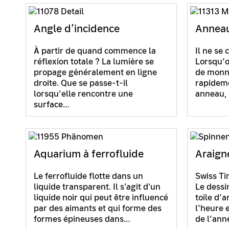
Angle d’incidence
Annea
À partir de quand commence la
Il ne se
réflexion totale ? La lumière se
Lorsqu’o
propage généralement en ligne
de monna
droite. Que se passe-t-il
rapideme
lorsqu’elle rencontre une
anneau, 
surface…
Aquarium à ferrofluide
Araign
Le ferrofluide flotte dans un
Swiss Ti
liquide transparent. Il s'agit d'un
Le dessi
liquide noir qui peut être influencé
toile d’a
par des aimants et qui forme des
l’heure 
formes épineuses dans…
de l’ann