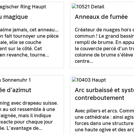
u magique
Anneaux de fumée
 calme jamais, cet anneau…
Créateur de nuages hors 
n fait tournoyer une pièce
commun ! Le grand bassin
ie, elle se couche
rempli de brume. En appu
nt sur le côté. Cet
le couvercle percé d’un tr
en revanche, tourne…
colonne de brume s’élève
centre…
ée d'azimut
Arc surbaissé et sys
contreboutement
ming avec drapeau suisse.
n au sol ressemble à une
Avec piliers et arcs. Com
raignée, mais il indique
une cathédrale : ainsi agis
exacte pour chaque jour
forces dans une structure
ée. L’avantage de…
une haute ogive et des ar