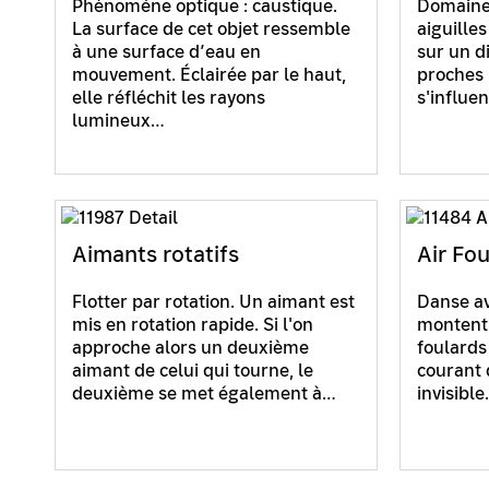
Phénomène optique : caustique.
Domaine
La surface de cet objet ressemble
aiguille
à une surface d’eau en
sur un d
mouvement. Éclairée par le haut,
proches 
elle réfléchit les rayons
s'influe
lumineux…
Aimants rotatifs
Air Fo
Flotter par rotation. Un aimant est
Danse av
mis en rotation rapide. Si l'on
montent 
approche alors un deuxième
foulards
aimant de celui qui tourne, le
courant 
deuxième se met également à…
invisibl