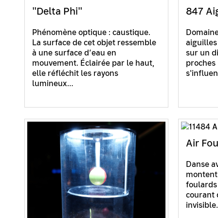
"Delta Phi"
847 Ai
Phénomène optique : caustique.
Domaine
La surface de cet objet ressemble
aiguille
à une surface d’eau en
sur un d
mouvement. Éclairée par le haut,
proches 
elle réfléchit les rayons
s'influe
lumineux…
Air Fo
Danse av
montent 
foulards
courant 
invisibl