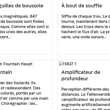
guilles de boussole
À bout de souffle
s magnétiques. 847
Siffle de chaque trou. Le 
s de boussole sont fixées
tourne, maintenant tiens 
isque. Comme elles sont si
dessus. Les trous dans le
les unes des autres, elles
hachent le flux d'air. La p
ncent…
varie, une onde sonore…
untain
Amplificateur de
profondeur
ec des foulards. Ils
et redescendent. Des
Perception différente des
 colorés, portés par un
distances. Le Tiefenverst
d’air comme par une main
(amplificateur de profon
e. Chorégraphie : les…
augmente artificiellement
entre nos yeux : de 65 m