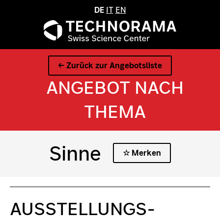
DE
IT
EN
← Zurück zur Angebotsliste
ANGEBOT NACH
THEMA
Sinne
☆ Merken
AUSSTELLUNGS­