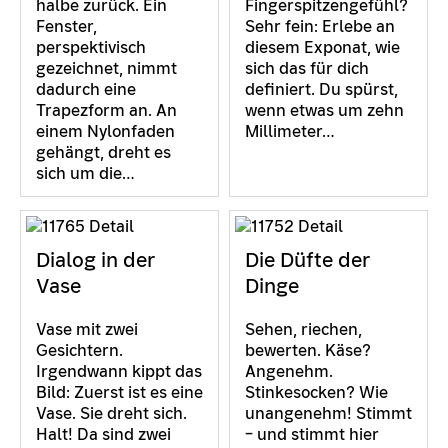
halbe zurück. Ein
Fingerspitzengefühl?
Fenster,
Sehr fein: Erlebe an
perspektivisch
diesem Exponat, wie
gezeichnet, nimmt
sich das für dich
dadurch eine
definiert. Du spürst,
Trapezform an. An
wenn etwas um zehn
einem Nylonfaden
Millimeter…
gehängt, dreht es
sich um die…
Dialog in der
Die Düfte der
Vase
Dinge
Vase mit zwei
Sehen, riechen,
Gesichtern.
bewerten. Käse?
Irgendwann kippt das
Angenehm.
Bild: Zuerst ist es eine
Stinkesocken? Wie
Vase. Sie dreht sich.
unangenehm! Stimmt
Halt! Da sind zwei
– und stimmt hier