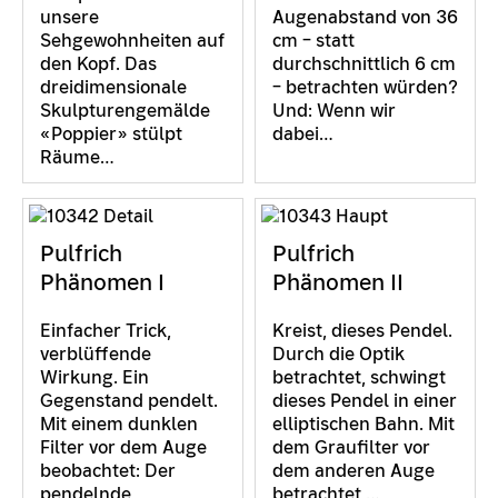
unsere
Augenabstand von 36
Sehgewohnheiten auf
cm – statt
den Kopf. Das
durchschnittlich 6 cm
dreidimensionale
– betrachten würden?
Skulpturengemälde
Und: Wenn wir
«Poppier» stülpt
dabei…
Räume…
Pulfrich
Pulfrich
Phänomen I
Phänomen II
Einfacher Trick,
Kreist, dieses Pendel.
verblüffende
Durch die Optik
Wirkung. Ein
betrachtet, schwingt
Gegenstand pendelt.
dieses Pendel in einer
Mit einem dunklen
elliptischen Bahn. Mit
Filter vor dem Auge
dem Graufilter vor
beobachtet: Der
dem anderen Auge
pendelnde
betrachtet,…