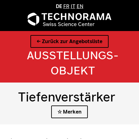
DE
FR
IT
EN
← Zurück zur Angebotsliste
AUSSTELLUNGS­
OBJEKT
Tiefenverstärker
☆ Merken