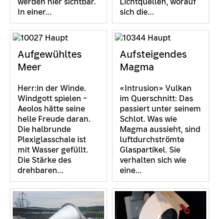
werden hier sichtbar.
Lichtquellen, worauf
In einer…
sich die…
Aufgewühltes
Aufsteigendes
Meer
Magma
Herr:in der Winde.
«Intrusion» Vulkan
Windgott spielen –
im Querschnitt: Das
Aeolos hätte seine
passiert unter seinem
helle Freude daran.
Schlot. Was wie
Die halbrunde
Magma aussieht, sind
Plexiglasschale ist
luftdurchströmte
mit Wasser gefüllt.
Glaspartikel. Sie
Die Stärke des
verhalten sich wie
drehbaren…
eine…