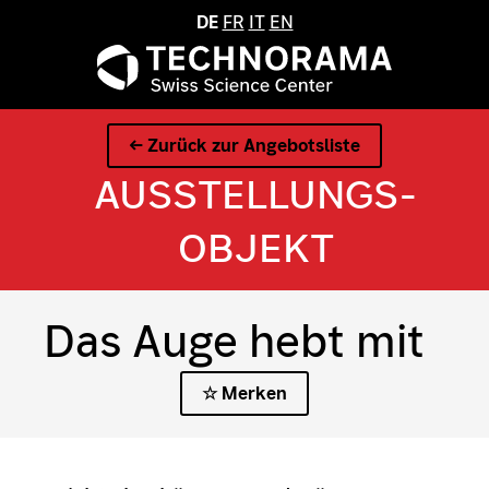
DE
FR
IT
EN
← Zurück zur Angebotsliste
AUSSTELLUNGS­
OBJEKT
Das Auge hebt mit
☆ Merken