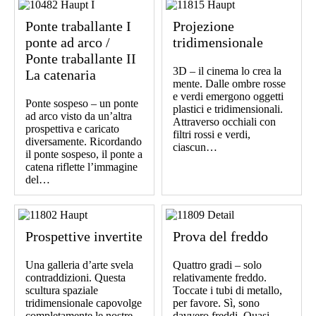
Ponte traballante I
Projezione
ponte ad arco /
tridimensionale
Ponte traballante II
3D – il cinema lo crea la
La catenaria
mente. Dalle ombre rosse
e verdi emergono oggetti
Ponte sospeso – un ponte
plastici e tridimensionali.
ad arco visto da un’altra
Attraverso occhiali con
prospettiva e caricato
filtri rossi e verdi,
diversamente. Ricordando
ciascun…
il ponte sospeso, il ponte a
catena riflette l’immagine
del…
Prospettive invertite
Prova del freddo
Una galleria d’arte svela
Quattro gradi – solo
contraddizioni. Questa
relativamente freddo.
scultura spaziale
Toccate i tubi di metallo,
tridimensionale capovolge
per favore. Sì, sono
completamente le nostre
davvero freddi. Quasi