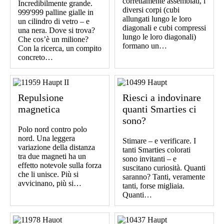
correttamente assemblati, i
Incredibilmente grande.
diversi corpi (cubi
999'999 palline gialle in
allungati lungo le loro
un cilindro di vetro – e
diagonali e cubi compressi
una nera. Dove si trova?
lungo le loro diagonali)
Che cos’è un milione?
formano un…
Con la ricerca, un compito
concreto…
Repulsione
Riesci a indovinare
magnetica
quanti Smarties ci
sono?
Polo nord contro polo
nord. Una leggera
Stimare – e verificare. I
variazione della distanza
tanti Smarties colorati
tra due magneti ha un
sono invitanti – e
effetto notevole sulla forza
suscitano curiosità. Quanti
che li unisce. Più si
saranno? Tanti, veramente
avvicinano, più si…
tanti, forse migliaia.
Quanti…