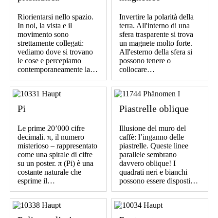
Riorientarsi nello spazio.
Invertire la polarità della
In noi, la vista e il
terra. All'interno di una
movimento sono
sfera trasparente si trova
strettamente collegati:
un magnete molto forte.
vediamo dove si trovano
All'esterno della sfera si
le cose e percepiamo
possono tenere o
contemporaneamente la…
collocare…
Pi
Piastrelle oblique
Le prime 20’000 cifre
Illusione del muro del
decimali. π, il numero
caffè: l’inganno delle
misterioso – rappresentato
piastrelle. Queste linee
come una spirale di cifre
parallele sembrano
su un poster. π (Pi) è una
davvero oblique! I
costante naturale che
quadrati neri e bianchi
esprime il…
possono essere disposti…