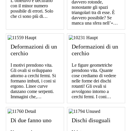
L’obiettivo è decifrarlo
davvero rotonde,
con il minor numero
nonostante gli spazi
possibile di errori. Solo
triangolari tra di esse. È
che ci sono più di…
davvero possibile? Se
manca una sfera nell’«…
Deformazioni di un
Deformazioni di un
cerchio
cerchio
I motivi prendono vita.
Le figure geometriche
Gli ovali si sviluppano
prendono vita. Quante
attorno a cerchi fermi. Si
cose crediamo di vedere
formano imbuti, i coni si
nelle forme dei dischi
ergono. Linee curve
rotanti! Gli ovali si
danzano come serpenti.
avvolgono intorno a
Immagini che,…
cerchi fermi. I coni…
Di due fanno uno
Dischi disuguali