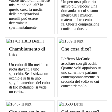
valore medio di numerose
Un percorso più corto =
misure individuali? In
arrivo più veloce? Una
questo caso, la media
domanda su cui si sono
delle precipitazioni
interrogati i migliori
mensili può essere
matematici trecento anni
determinata
fa. Questa competizione
sperimentalmente.
confronta due…
Chambiamento di
Che cosa dice?
lato
L’effetto McGurk:
ascoltare con gli occhi.
Un cubo di filo metallico
Quattro volti appaiono su
ruota davanti a uno
uno schermo e parlano
specchio. Se si strizza un
contemporaneamente. A
occhio e si fissa uno
seconda del volto su cui
spigolo anteriore del cubo
concentriamo lo…
di filo metallico, si vede
un certo…
Che cosa sta in un
Chi trova il pesce?