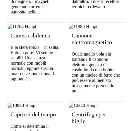
di magneti. I magneti
dall’altro. I nostri recettori
generano correnti
termici lo rilevano…
parassite nelle…
Camera sbilenca
Cannone
elettromagnetico
E la sfera rotola – in salita.
Entrate pure! Vi sentite
Quale anello vola più
stabili? Una stanza
lontano? Il cannone
normale con mobili
elettromagnetico è
normali, eppure suscita
costituito da una bobina
una sensazione strana. La
con un nucleo di ferro che
ragione è…
può essere alimentato
bruscamente premendo
un…
Capricci del tempo
Centrifuga per
biglie
Come si determina il