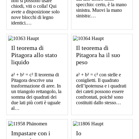
non si possono usare
specchio: certo, è la mano
chiodi, viti o colla! Qui
sinistra. Muovi la mano
avete a disposizione solo
sinistra:…
nove blocchi di legno
identici.…
Il teorema di
Il teorema di
Pitagora allo stato
Pitagora ha il suo
liquido
peso
a² + b² = c² Il teorema di
a² + b² = c² con stelle e
Pitagora descrive una
coniglietti. Il quadrato
trasformazione di aree. In
dell’ipotenusa e i quadrati
un triangolo rettangolo, la
dei cateti possono essere
somma dei quadrati dei
confrontati, poiché sono
due lati più corti è uguale
costituiti dallo stesso…
al…
Impastare con i
Io