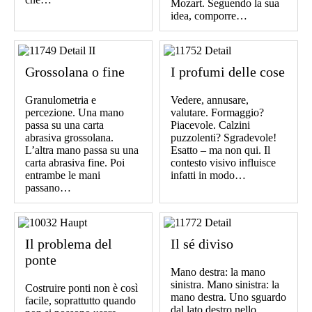
Mozart. Seguendo la sua
idea, comporre…
Grossolana o fine
I profumi delle cose
Granulometria e
Vedere, annusare,
percezione. Una mano
valutare. Formaggio?
passa su una carta
Piacevole. Calzini
abrasiva grossolana.
puzzolenti? Sgradevole!
L’altra mano passa su una
Esatto – ma non qui. Il
carta abrasiva fine. Poi
contesto visivo influisce
entrambe le mani
infatti in modo…
passano…
Il problema del
Il sé diviso
ponte
Mano destra: la mano
sinistra. Mano sinistra: la
Costruire ponti non è così
mano destra. Uno sguardo
facile, soprattutto quando
dal lato destro nello