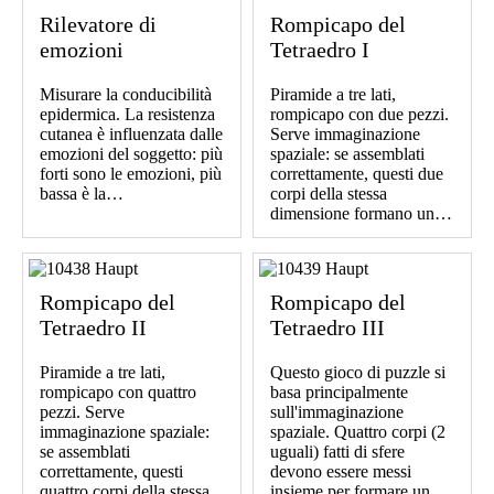
Rilevatore di
Rompicapo del
emozioni
Tetraedro I
Misurare la conducibilità
Piramide a tre lati,
epidermica. La resistenza
rompicapo con due pezzi.
cutanea è influenzata dalle
Serve immaginazione
emozioni del soggetto: più
spaziale: se assemblati
forti sono le emozioni, più
correttamente, questi due
bassa è la…
corpi della stessa
dimensione formano un…
Rompicapo del
Rompicapo del
Tetraedro II
Tetraedro III
Piramide a tre lati,
Questo gioco di puzzle si
rompicapo con quattro
basa principalmente
pezzi. Serve
sull'immaginazione
immaginazione spaziale:
spaziale. Quattro corpi (2
se assemblati
uguali) fatti di sfere
correttamente, questi
devono essere messi
quattro corpi della stessa
insieme per formare un…