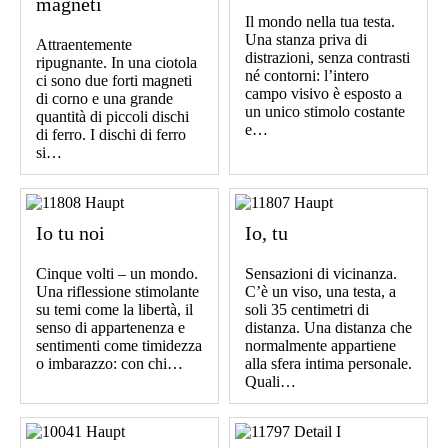
magneti
Il mondo nella tua testa.
Una stanza priva di
Attraentemente
distrazioni, senza contrasti
ripugnante. In una ciotola
né contorni: l’intero
ci sono due forti magneti
campo visivo è esposto a
di corno e una grande
un unico stimolo costante
quantità di piccoli dischi
e…
di ferro. I dischi di ferro
si…
Io tu noi
Io, tu
Cinque volti – un mondo.
Sensazioni di vicinanza.
Una riflessione stimolante
C’è un viso, una testa, a
su temi come la libertà, il
soli 35 centimetri di
senso di appartenenza e
distanza. Una distanza che
sentimenti come timidezza
normalmente appartiene
o imbarazzo: con chi…
alla sfera intima personale.
Quali…