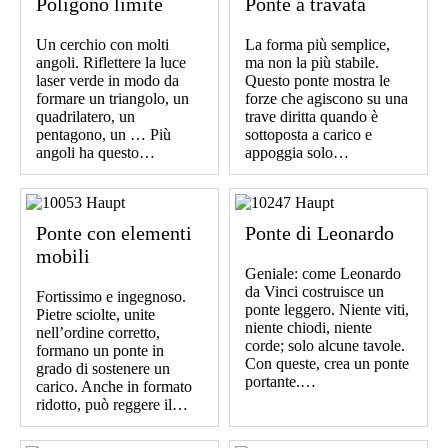
Poligono limite
Ponte a travata
Un cerchio con molti
La forma più semplice,
angoli. Riflettere la luce
ma non la più stabile.
laser verde in modo da
Questo ponte mostra le
formare un triangolo, un
forze che agiscono su una
quadrilatero, un
trave diritta quando è
pentagono, un … Più
sottoposta a carico e
angoli ha questo…
appoggia solo…
Ponte con elementi
Ponte di Leonardo
mobili
Geniale: come Leonardo
da Vinci costruisce un
Fortissimo e ingegnoso.
ponte leggero. Niente viti,
Pietre sciolte, unite
niente chiodi, niente
nell’ordine corretto,
corde; solo alcune tavole.
formano un ponte in
Con queste, crea un ponte
grado di sostenere un
portante.…
carico. Anche in formato
ridotto, può reggere il…