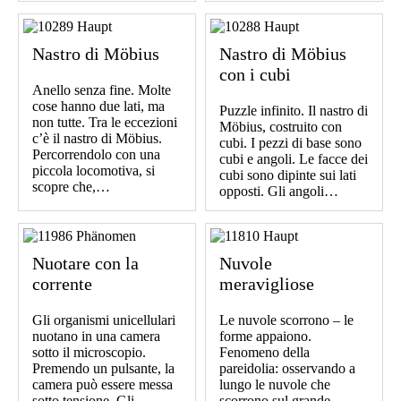
Nastro di Möbius
Nastro di Möbius
con i cubi
Anello senza fine. Molte
cose hanno due lati, ma
Puzzle infinito. Il nastro di
non tutte. Tra le eccezioni
Möbius, costruito con
c’è il nastro di Möbius.
cubi. I pezzi di base sono
Percorrendolo con una
cubi e angoli. Le facce dei
piccola locomotiva, si
cubi sono dipinte sui lati
scopre che,…
opposti. Gli angoli…
Nuotare con la
Nuvole
corrente
meravigliose
Gli organismi unicellulari
Le nuvole scorrono – le
nuotano in una camera
forme appaiono.
sotto il microscopio.
Fenomeno della
Premendo un pulsante, la
pareidolia: osservando a
camera può essere messa
lungo le nuvole che
sotto tensione. Gli
scorrono sul grande