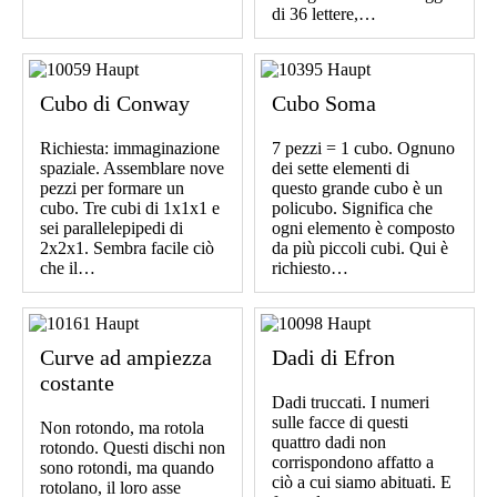
di 36 lettere,…
Cubo di Conway
Cubo Soma
Richiesta: immaginazione
7 pezzi = 1 cubo. Ognuno
spaziale. Assemblare nove
dei sette elementi di
pezzi per formare un
questo grande cubo è un
cubo. Tre cubi di 1x1x1 e
policubo. Significa che
sei parallelepipedi di
ogni elemento è composto
2x2x1. Sembra facile ciò
da più piccoli cubi. Qui è
che il…
richiesto…
Curve ad ampiezza
Dadi di Efron
costante
Dadi truccati. I numeri
sulle facce di questi
Non rotondo, ma rotola
quattro dadi non
rotondo. Questi dischi non
corrispondono affatto a
sono rotondi, ma quando
ciò a cui siamo abituati. E
rotolano, il loro asse