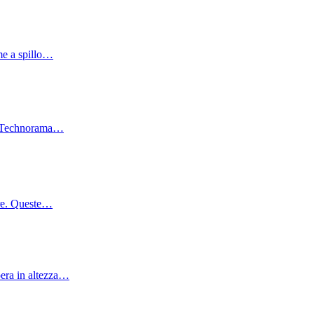
rme a spillo…
 ❄️ Technorama…
are. Queste…
pera in altezza…