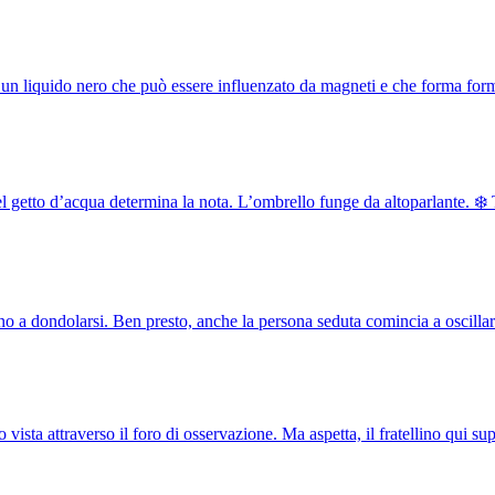
a di un liquido nero che può essere influenzato da magneti e che forma fo
del getto d’acqua determina la nota. L’ombrello funge da altoparlante.
ano a dondolarsi. Ben presto, anche la persona seduta comincia a oscill
sta attraverso il foro di osservazione. Ma aspetta, il fratellino qui su