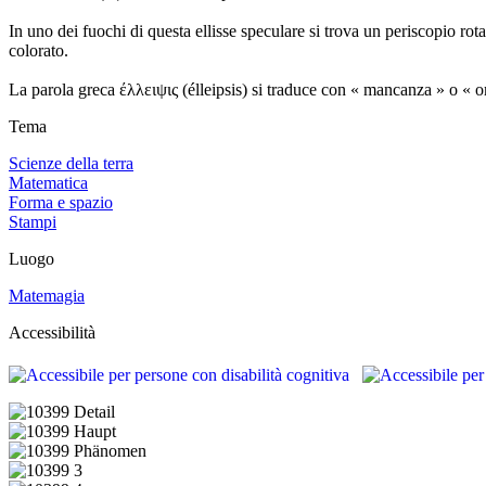
In uno dei fuochi di questa ellisse speculare si trova un periscopio rota
colorato.
La parola greca έλλειψις (élleipsis) si traduce con « mancanza » o « omi
Tema
Scienze della terra
Matematica
Forma e spazio
Stampi
Luogo
Matemagia
Accessibilità