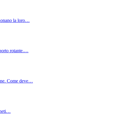
ndonano la loro…
pporto rotante.…
ssione. Come deve…
agneti…