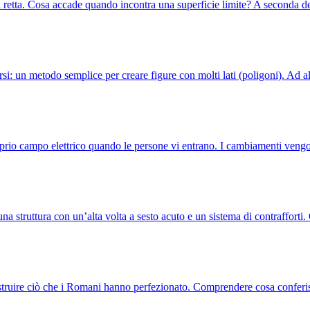
nea retta. Cosa accade quando incontra una superficie limite? A seconda 
rsi: un metodo semplice per creare figure con molti lati (poligoni). Ad 
oprio campo elettrico quando le persone vi entrano. I cambiamenti veng
una struttura con un’alta volta a sesto acuto e un sistema di contraffort
struire ciò che i Romani hanno perfezionato. Comprendere cosa conferi