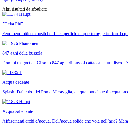
Altri risultati da sfogliare
"Delta Phi"
Fenomeno ottico: caustiche. La superficie di questo oggetto ricorda que
847 aghi della bussola
Domini magnetici. Ci sono 847 aghi di bussola attaccati a un disco. 
Acqua cadente
Splash! Dal cubo del Ponte Meraviglia, cinque tonnellate d’acqua pre
Acqua saltellante
Affascinanti archi d’acqua. Dell’acqua solida che vola nell’aria? Mera