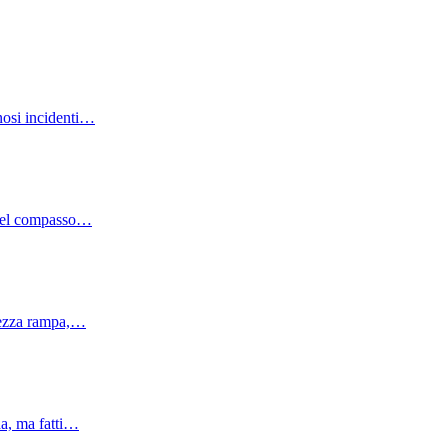
inosi incidenti…
i del compasso…
 mezza rampa,…
da, ma fatti…