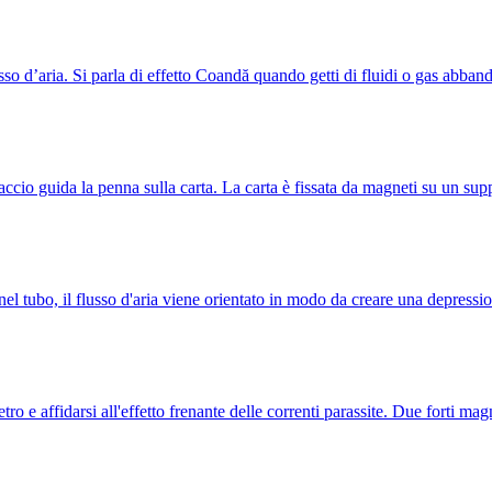
sso d’aria. Si parla di effetto Coandă quando getti di fluidi o gas abba
ccio guida la penna sulla carta. La carta è fissata da magneti su un su
 nel tubo, il flusso d'aria viene orientato in modo da creare una depre
ietro e affidarsi all'effetto frenante delle correnti parassite. Due forti m