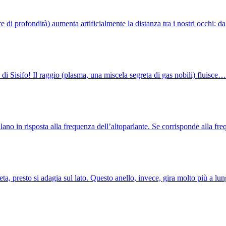
re di profondità) aumenta artificialmente la distanza tra i nostri occhi:
a di Sisifo! Il raggio (plasma, una miscela segreta di gas nobili) fluisce…
illano in risposta alla frequenza dell’altoparlante. Se corrisponde alla f
, presto si adagia sul lato. Questo anello, invece, gira molto più a 