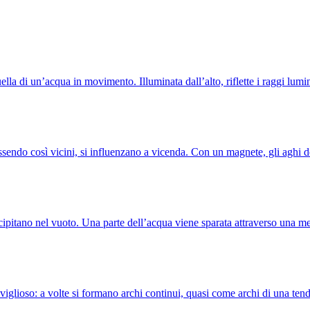
lla di un’acqua in movimento. Illuminata dall’alto, riflette i raggi lum
Essendo così vicini, si influenzano a vicenda. Con un magnete, gli agh
cipitano nel vuoto. Una parte dell’acqua viene sparata attraverso una
viglioso: a volte si formano archi continui, quasi come archi di una ten