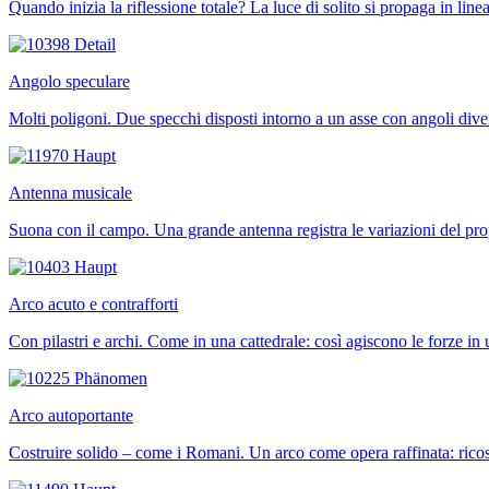
Quando inizia la riflessione totale? La luce di solito si propaga in li
Angolo speculare
Molti poligoni. Due specchi disposti intorno a un asse con angoli dive
Antenna musicale
Suona con il campo. Una grande antenna registra le variazioni del pr
Arco acuto e contrafforti
Con pilastri e archi. Come in una cattedrale: così agiscono le forze in 
Arco autoportante
Costruire solido – come i Romani. Un arco come opera raffinata: rico