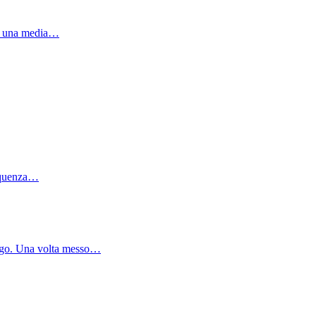
 da una media…
requenza…
lungo. Una volta messo…