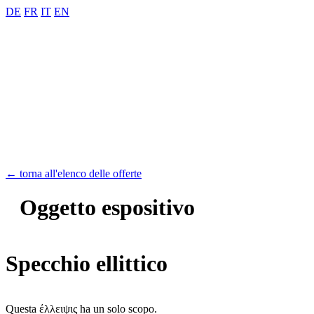
DE
FR
IT
EN
← torna all'elenco delle offerte
Oggetto espositivo
Specchio ellittico
Questa έλλειψις ha un solo scopo.