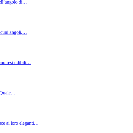
dell’angolo di…
alcuni angoli,…
ono resi udibili…
i. Quale…
sce ai loro eleganti…