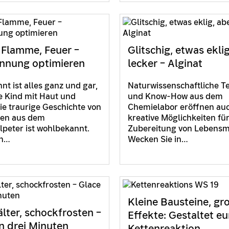
 Flamme, Feuer –
Glitschig, etwas ekli
nnung optimieren
lecker – Alginat
nt ist alles ganz und gar,
Naturwissenschaftliche T
 Kind mit Haut und
und Know-How aus dem
ie traurige Geschichte von
Chemielabor eröffnen au
hen aus dem
kreative Möglichkeiten für
peter ist wohlbekannt.
Zubereitung von Lebensmi
ch…
Wecken Sie in…
Kleine Bausteine, gr
älter, schockfrosten –
Effekte: Gestaltet eu
in drei Minuten
Kettenreaktion