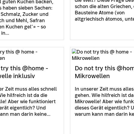
die Welt? Diese Frage bes
l guten Kuchen backen,
schon die alten Griechen, 
s haben sieben Sachen:
Bausteine Atome (von
 Schmalz, Zucker und
altgriechisch átomos‚ unt
lch und Mehl, Safran
n Kuchen gel’» – so
s in…
 try this @home -
Do not try this @ho
elle inklusiv
Mikrowellen
er Zeit muss alles schnell
In unserer Zeit muss alles
e hilfreich ist da die
gehen. Wie hilfreich ist da
le! Aber wie funktioniert
Mikrowelle! Aber wie funk
erät eigentlich? Und
dieses Gerät eigentlich? 
ann man darin keine…
warum kann man darin k