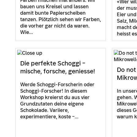
Farben mischen mal anders: Wir
«Wer wil
bauen uns Kreisel und lassen
der mus
damit bunte Papierscheiben
Eier und
tanzen. Plötzlich sehen wir Farben,
Salz, Mi
die vorher gar nicht da waren.
macht de
Wie…
heisst e
Die perfekte Schoggi –
Do not
mische, forsche, geniesse!
Mikrow
Werde Schoggi-Forscherin oder
Schoggi-Forscher! In diesem
In unser
Workshop kreierst du aus vier
gehen. Wi
Grundzutaten deine eigene
Mikrowel
Schokolade. Variiere,
dieses G
experimentiere, koste –…
warum k