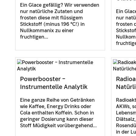
Ein Glace gefällig? Wir verwenden
nur natürliche Zutaten und
Ein Glac
frosten diese mit flüssigem
nur natü
Stickstoff (minus 196 °C!) in
frosten 
Nullkommanix zu einer
Sticksto
fruchtigen…
Nullkom
fruchti
Powerbooster –
Radioak
Instrumentelle Analytik
Natürl
Eine ganze Reihe von Getränken
Radioakti
wie Kaffee, Energy Drinks oder
AKWs, s
Cola enthalten Koffein. Schon in
Lebensmi
geringer Dosierung kann dieser
Diätsalz
Stoff Müdigkeit vorübergehend…
Rosendü
in der L