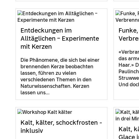
Entdeckungen im
Funke,
Alltäglichen – Experimente
Verbre
mit Kerzen
«Verbran
das arme
Die Phänomene, die sich bei einer
Haar.» D
brennenden Kerze beobachten
Paulinc
lassen, führen zu vielen
Struwwel
verschiedenen Themen in den
Und do
Naturwissenschaften. Kerzen
lassen uns…
Kalt, kälter, schockfrosten -
Kalt, k
inklusiv
Glace 