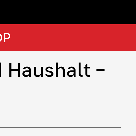
OP
d Haushalt –