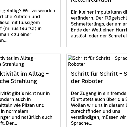
e gefällig? Wir verwenden
Ein kleiner Impuls kann d
rliche Zutaten und
verändern. Der Flügelschl
diese mit flüssigem
Schmetterlings, der am a
ff (minus 196 °C!) in
Ende der Welt einen Hurr
manix zu einer
auslöst, oder der Schrei 
gen…
tivität im Alltag –
Schritt für Schritt –
iche Strahlung
der Roboter
vität gibt’s nicht nur in
Der Zugang in ein fremde
ondern auch in
führt stets auch über die
tteln wie Pilzen und
Wollen wir uns in diesem
, in normalem
zurechtfinden und uns
nger und natürlich auch
verständigen, müssen wir
uft. Der…
Sprache…