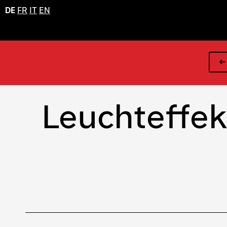
DE
FR
IT
EN
←
Leuchteffek