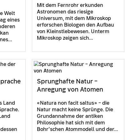
Mit dem Fernrohr erkunden
Astronomen das riesige
ie Welt
Universum, mit dem Mikroskop
ag eines
erforschen Biologen den Aufbau
nderen
von Kleinstlebewesen. Unterm
ikan
Mikroskop zeigen sich…
eines…
 Sprache
Sprunghafte Natur –
Anregung von Atomen
s Land
«Natura non facit saltus» – die
 Sprache.
Natur macht keine Sprünge. Die
 Land
Grundannahme der antiken
Philosophie hat sich mit dem
 dessen
Bohr’schen Atommodell und der…