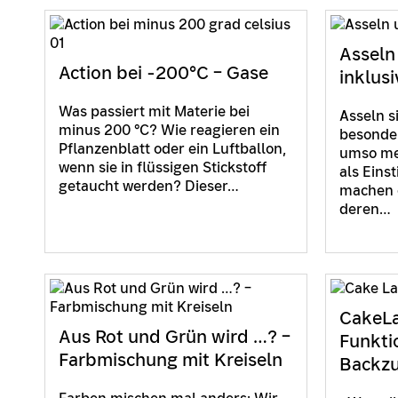
Asseln
Action bei -200°C – Gase
inklusi
Was passiert mit Materie bei
Asseln s
minus 200 °C? Wie reagieren ein
besonder
Pflanzenblatt oder ein Luftballon,
umso meh
wenn sie in flüssigen Stickstoff
als Eins
getaucht werden? Dieser…
machen e
deren…
CakeLa
Aus Rot und Grün wird …? –
Funkti
Farbmischung mit Kreiseln
Backzu