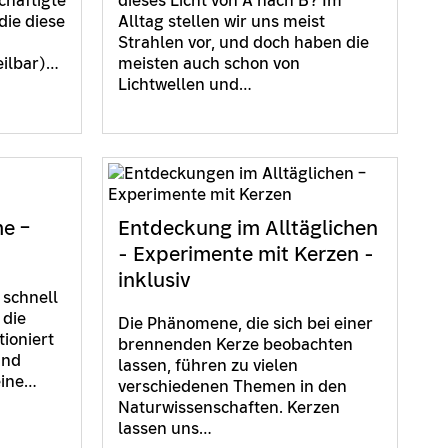
chäftigte
dieses Licht von A nach B? Im
die diese
Alltag stellen wir uns meist
Strahlen vor, und doch haben die
eilbar)…
meisten auch schon von
Lichtwellen und…
me –
Entdeckung im Alltäglichen
- Experimente mit Kerzen -
inklusiv
 schnell
 die
Die Phänomene, die sich bei einer
tioniert
brennenden Kerze beobachten
Und
lassen, führen zu vielen
eine…
verschiedenen Themen in den
Naturwissenschaften. Kerzen
lassen uns…