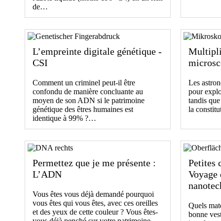
de…
L’empreinte digitale génétique -
Multipli
CSI
microsc
Comment un criminel peut-il être
Les astron
confondu de manière concluante au
pour explo
moyen de son ADN si le patrimoine
tandis que
génétique des êtres humaines est
la constit
identique à 99% ?…
Permettez que je me présente :
Petites 
L’ADN
Voyage 
nanotec
Vous êtes vous déjà demandé pourquoi
vous êtes qui vous êtes, avec ces oreilles
Quels mat
et des yeux de cette couleur ? Vous êtes-
bonne vest
vous déjà penché sur votre patrimoine…