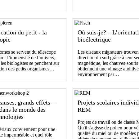
cation du petit - la
Où suis-je? – L’orientat
opie
bioélectrique
omes se servent du télescope
Les oiseaux migrateurs trouvent
rer l’immensité de l’univers,
direction du sud grâce à leur se
 les biologistes se penchent sur
magnétique, les chauves-souris
ution des petits organismes…
obtiennent une «image auditive
environnement par…
causes, grands effets –
Projets scolaires indivi
dans le monde des
REM
hnologies
Projets de travail ou de classe 
Qu'il s'agisse de pollen pour vér
ériaux conviennent pour une
qualité du miel ou de modèles 
e imperméable et quel rôle
objets de conception, d'illustr