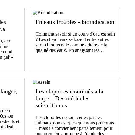
des
En eaux troubles - bioindication
rie
Comment savoir si un cours d'eau est sain
? Les chercheurs se basent entre autres
, der
sur la biodiversité comme critère de la
r und
qualité des eaux. En analysant les…
lch und
n gel’»
langer,
Les cloportes examinés à la
loupe – Des méthodes
scientifiques
se en
rées ton
Les cloportes ne sont certes pas les
rédients et
animaux domestiques que nous préférons
lat idéal…
– mais ils conviennent parfaitement pour
une première approche à l’étude des…