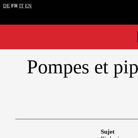
DE
FR
IT
EN
Pompes et pipe
Sujet