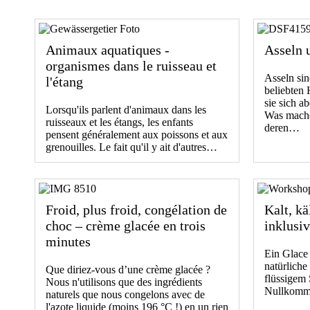
Animaux aquatiques -
Asseln u
organismes dans le ruisseau et
Asseln si
l'étang
beliebten
sie sich ab
Lorsqu'ils parlent d'animaux dans les
Was mache
ruisseaux et les étangs, les enfants
deren…
pensent généralement aux poissons et aux
grenouilles. Le fait qu'il y ait d'autres…
Froid, plus froid, congélation de
Kalt, kä
choc – crème glacée en trois
inklusiv
minutes
Ein Glace
natürliche
Que diriez-vous d’une crème glacée ?
flüssigem 
Nous n'utilisons que des ingrédients
Nullkomma
naturels que nous congelons avec de
l'azote liquide (moins 196 °C !) en un rien