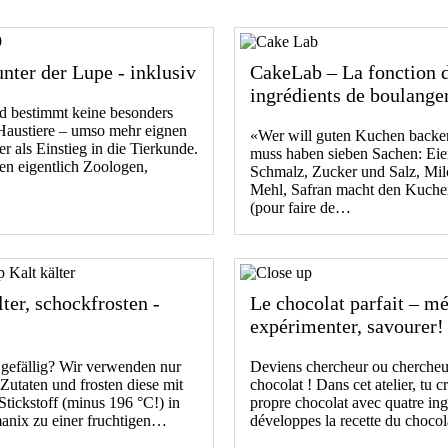
nter der Lupe - inklusiv
CakeLab – La fonction 
ingrédients de boulange
nd bestimmt keine besonders
 Haustiere – umso mehr eignen
«Wer will guten Kuchen backen
er als Einstieg in die Tierkunde.
muss haben sieben Sachen: Eie
n eigentlich Zoologen,
Schmalz, Zucker und Salz, Mi
Mehl, Safran macht den Kuche
(pour faire de…
lter, schockfrosten -
Le chocolat parfait – mé
expérimenter, savourer!
 gefällig? Wir verwenden nur
Deviens chercheur ou chercheu
 Zutaten und frosten diese mit
chocolat ! Dans cet atelier, tu c
Stickstoff (minus 196 °C!) in
propre chocolat avec quatre ing
nix zu einer fruchtigen…
développes la recette du choco