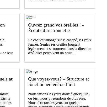
ion
Ouvrez grand vos oreilles ! -
Écoute directionnelle
 la
Le chat est allongé sur le canapé, les yeux
ns
fermés. Seules ses oreilles bougent
légèrement et se tournent dans la direction
» de leur
d'où elles perçoivent un bruit.…
duels au
Que voyez-vous? – Structure et
fonctionnement de l’œil
Matura
Nous faisons les yeux doux à quelqu’un,
ifier la
ou bien nous y regardons de plus près.
pour des
Nous fermons les yeux sur quelque
ations…
chose, et parfois nous ouvrons de grands