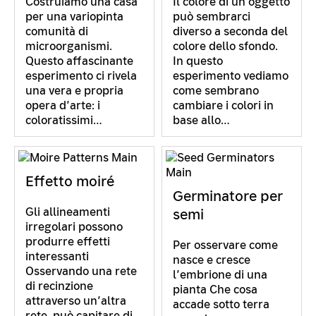
Costruiamo una casa
Il colore di un oggetto
per una variopinta
può sembrarci
comunità di
diverso a seconda del
microorganismi.
colore dello sfondo.
Questo affascinante
In questo
esperimento ci rivela
esperimento vediamo
una vera e propria
come sembrano
opera d’arte: i
cambiare i colori in
coloratissimi…
base allo…
Effetto moiré
Germinatore per
Gli allineamenti
semi
irregolari possono
produrre effetti
Per osservare come
interessanti
nasce e cresce
Osservando una rete
l’embrione di una
di recinzione
pianta Che cosa
attraverso un’altra
accade sotto terra
rete, può capitare di