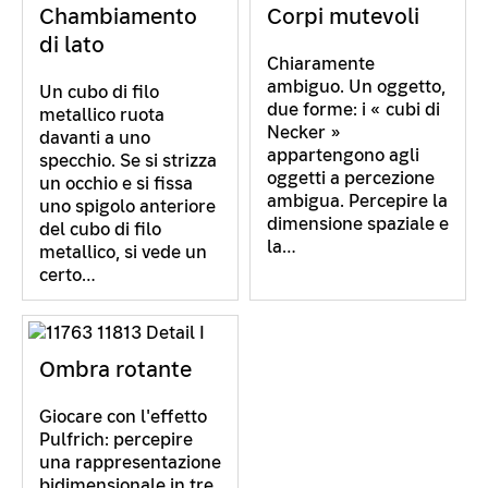
l’effetto desiderato. Se è il tuo caso: ci
Chambiamento
Corpi mutevoli
rispetto a un punto di riferimento in
dispiace, ti siamo vicini!
di lato
lontananza (per esempio una foto su una
Chiaramente
parete lontana). Spostate la testa a destra
ambiguo. Un oggetto,
Un cubo di filo
e vedrete che il dito sembra muoversi a
due forme: i « cubi di
metallico ruota
sinistra rispetto all’oggetto in lontananza;
Necker »
davanti a uno
appartengono agli
poi spostate la testa a sinistra e il dito
specchio. Se si strizza
oggetti a percezione
un occhio e si fissa
sembrerà muoversi verso destra. Rispetto
ambigua. Percepire la
uno spigolo anteriore
all’oggetto in lontananza, il dito (che è
dimensione spaziale e
del cubo di filo
l’oggetto più vicino) si sposta nella
la…
metallico, si vede un
direzione opposta alla direzione nella
certo…
quale si muove la vostra testa.
Quando vedete il cubo «ruotare» e
spostate la testa da un lato, il vostro
Ombra rotante
cervello si aspetta che le parti del cubo più
vicine si spostino nella direzione opposta.
Giocare con l'effetto
Pulfrich: percepire
Le parti del cubo che il cervello percepisce
una rappresentazione
come più vicine sono in realtà quelle più
bidimensionale in tre