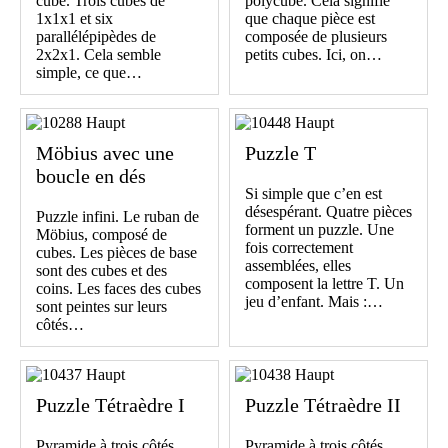
cube. Trois cubes de
polycube. Cela signifie
1x1x1 et six
que chaque pièce est
parallélépipèdes de
composée de plusieurs
2x2x1. Cela semble
petits cubes. Ici, on…
simple, ce que…
Möbius avec une
Puzzle T
boucle en dés
Si simple que c’en est
désespérant. Quatre pièces
Puzzle infini. Le ruban de
forment un puzzle. Une
Möbius, composé de
fois correctement
cubes. Les pièces de base
assemblées, elles
sont des cubes et des
composent la lettre T. Un
coins. Les faces des cubes
jeu d’enfant. Mais :…
sont peintes sur leurs
côtés…
Puzzle Tétraèdre I
Puzzle Tétraèdre II
Pyramide à trois côtés,
Pyramide à trois côtés,