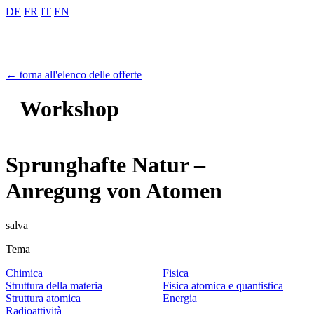
DE
FR
IT
EN
← torna all'elenco delle offerte
Workshop
Sprunghafte Natur –
Anregung von Atomen
salva
Tema
Chimica
Fisica
Struttura della materia
Fisica atomica e quantistica
Struttura atomica
Energia
Radioattività