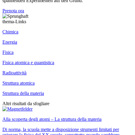
spannenden Experimenten auf den Grund.
Prenota ora
thema-Links
Chimica
Energia
Fisica
Fisica atomica e quantistica
Radioattività
Struttura atomica
Struttura della materia
Altri risultati da sfogliare
Alla scoperta degli atomi – La struttura della materia
Di norma, la scuola mette a disposizione strumenti limitati per
spiegare la fisica del XX secolo, soprattutto quando sarebbero