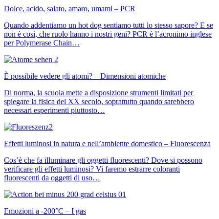
Dolce, acido, salato, amaro, umami – PCR
Quando addentiamo un hot dog sentiamo tutti lo stesso sapore? E se
non è così, che ruolo hanno i nostri geni? PCR è l’acronimo inglese
per Polymerase Chain…
È possibile vedere gli atomi? – Dimensioni atomiche
Di norma, la scuola mette a disposizione strumenti limitati per
spiegare la fisica del XX secolo, soprattutto quando sarebbero
necessari esperimenti piuttosto…
Effetti luminosi in natura e nell’ambiente domestico – Fluorescenza
Cos’è che fa illuminare gli oggetti fluorescenti? Dove si possono
verificare gli effetti luminosi? Vi faremo estrarre coloranti
fluorescenti da oggetti di uso…
Emozioni a -200°C – I gas