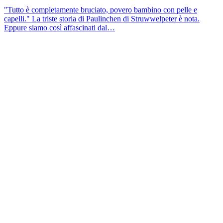
"Tutto è completamente bruciato, povero bambino con pelle e
capelli." La triste storia di Paulinchen di Struwwelpeter è nota.
Eppure siamo così affascinati dal…