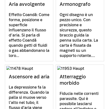
Aria avvolgente
Armonografo
Effetto Coandă: Come
Ogni disegno è un
forma, posizione e
pezzo unico. Con
superficie
precisione e
influenzano il flusso
sicurezza, questo
d’aria. Si parla di
braccio guida la
effetto Coandă
penna sulla carta. La
quando getti di fluidi
carta è fissata da
o gas abbandonano la
magneti su un
loro…
supporto rotante.…
Ascensore ad aria
Atterraggio
morbido
La depressione fa la
differenza. Quando la
Fiducia nelle correnti
palla si muove verso
parassite. Qui è
l'alto nel tubo, il
possibile lasciarsi
flusso d'aria viene
cadere all'indietro e