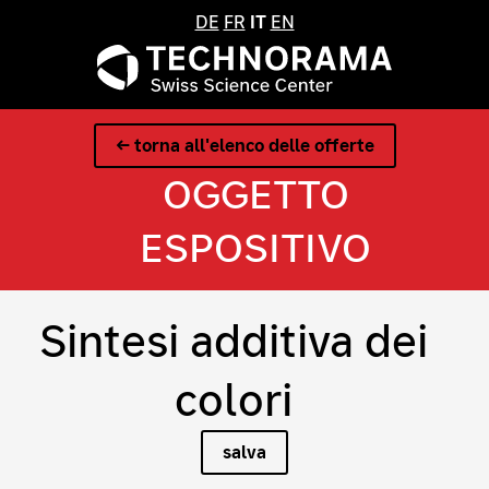
DE
FR
IT
EN
← torna all'elenco delle offerte
OGGETTO
ESPOSITIVO
Sintesi additiva dei
colori
salva