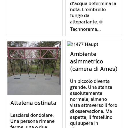
d’acqua determina la
nota. L’ombrello
funge da
altoparlante. ❄️
Technorama…
Ambiente
asimmetrico
(camera di Ames)
Un piccolo diventa
grande. Una stanza
assolutamente
normale, almeno
Altalena ostinata
vista attraverso il foro
di osservazione. Ma
Lasciarsi dondolare.
aspetta, il fratellino
Una persona rimane
qui supera in
ferma, una o due