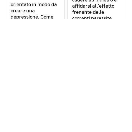
orientato in modo da
affidarsi all'effetto
creare una
frenante delle
depressione. Come
correnti parassite.
deve…
Due forti magneti…
Aurora
Bacchette di
Lissajous
Un riflesso diverso
dal solito. Filtri
Motivi di oscillazione
colorati in uno
armonica. Le sei aste
specchio: perché non
metalliche sono
vediamo
progettate per
semplicemente la
oscillare a velocità
loro immagine
diverse a seconda
esatta? La superficie
della direzione.
dello specchio è…
Un’asta metallica con
un…