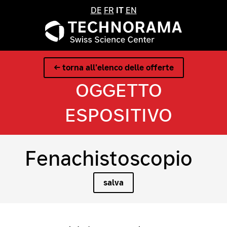
DE
FR
IT
EN
← torna all'elenco delle offerte
OGGETTO
ESPOSITIVO
Fenachistoscopio
salva