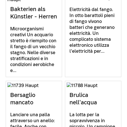
Bakterien als
Elettricità dal fango.
In otto barattoli pieni
Künstler - Herren
di fango vivono
batteri che generano
Microorganismi
elettricità. Un
creativi Un acquario
complicato sistema
stretto è riempito con
elettronico utilizza
il fango di un vecchio
l'elettricità per…
stagno. Nelle diverse
stratificazioni e in
condizioni aerobiche
e…
Bersaglio
Brulica
mancato
nell'acqua
Lanciare una palla
La lotta per la
attraverso un anello:
sopravvivenza in
facile. Anche con
piccolo. Un campione