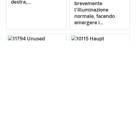
destra,…
brevemente
l’illuminazione
normale, facendo
emergere i…
Dischi disuguali
Eppur si muove!
Valutare e pesare.
Freeze! La mano
Situazione visiva e
destra si muove verso
aspettative
sinistra – poi torna
conseguenti: il legno
indietro. Eppure,
è più leggero del
rimane immobile. Il
metallo, ovvio. Sicuri?
lampo stroboscopico
Quale peso ci
illumina sempre la
aspettiamo
mano nella stessa…
osservando il…