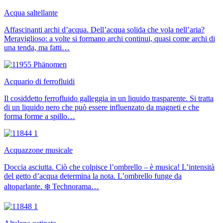
Acqua saltellante
Affascinanti archi d’acqua. Dell’acqua solida che vola nell’aria?
Meraviglioso: a volte si formano archi continui, quasi come archi di
una tenda, ma fatti…
Acquario di ferrofluidi
Il cosiddetto ferrofluido galleggia in un liquido trasparente. Si tratta
di un liquido nero che può essere influenzato da magneti e che
forma forme a spillo…
Acquazzone musicale
Doccia asciutta. Ciò che colpisce l’ombrello – è musica! L’intensità
del getto d’acqua determina la nota. L’ombrello funge da
altoparlante. ❄️ Technorama…