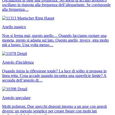
Oscillazioni in base alla frequenza. Sei anelli di acciaio armonico
oscillano in risposta alla frequenza dell’altoparlante. Se corrisponde
alla frequenza…
Anello magico
Non si ferma mai, questo anello… Quando facciamo ruotare una
moneta, presto si adagia sul lato. Questo anello, invece, gira molto
più a lungo. Una volta messo…
Angolo d'incidenza
Quando inizia la riflessione totale? La luce di solito si propaga in
linea retta. Cosa accade quando incontra una superficie limite? A
seconda dell’angolo di…
Angolo speculare
Molti poligoni. Due specchi disposti intorno a un asse con angoli
diversi: un metodo semplice per creare figure con molti lati