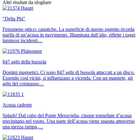
Altri risultati da sfogliare
"Delta Phi"
Fenomeno ottico: caustiche. La superficie di questo oggetto ricorda
quella di un’acqua in movimento. Illuminata dall’alto, riflette i raggi
luminosi incidenti…
847 aghi della bussola
Domini magnetici. Ci sono 847 aghi di bussola attaccati a un disco.
Essendo così vicini, si influenzano a vicenda. Con un magnete, gli
aghi del compasso…
Acqua cadente
Splash! Dal cubo del Ponte Meraviglia, cinque tonnellate d’acqua
precipitano nel vuoto. Una parte dell’acqua viene sparata attraverso
una mezza rampa,…