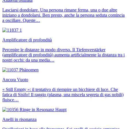
Altalena ostinata
Lasciarsi dondolare. Una persona rimane ferma, una o due altre
iniziano a dondolarsi. Ben presto, anche la persona seduta comincia
a oscillare. Queste…
Amplificatore di profondità
Percepire le distanze in modo diverso. Il Tiefenverstärker
(amplificatore di profondità) aumenta artificialmente la distanza tra i
nostri occhi: da una media…
Ancora Vuoto
« Still Empty »: il tentativo di riempire un bicchiere di luce. Che
fatica di Sisifo! Il raggio (plasma, una miscela segreta di gas nobili)
fluisce…
Anelli in risonanza