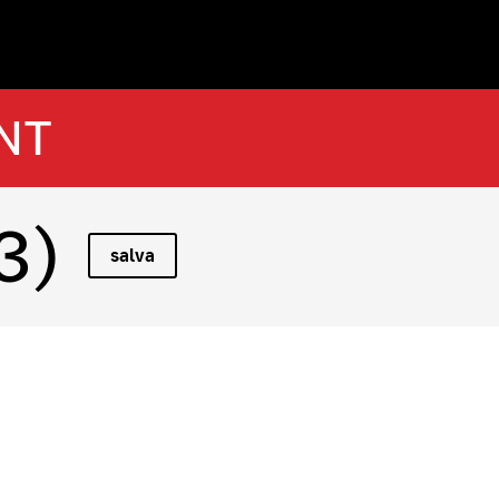
NT
3)
salva