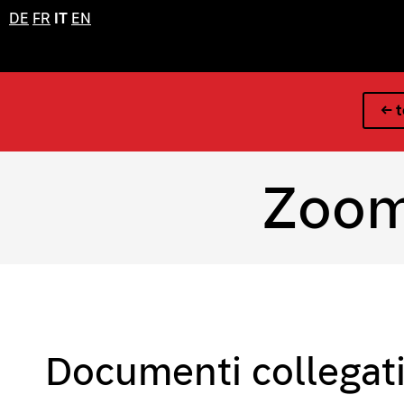
DE
FR
IT
EN
← t
Zoom
Documenti collegat