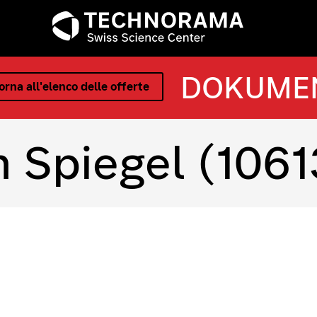
DOKUME
orna all'elenco delle offerte
 Spiegel (1061
i