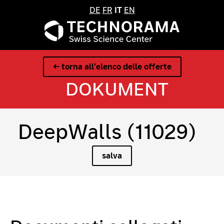
DE
FR
IT
EN
← torna all'elenco delle offerte
DOKUMENT
DeepWalls (11029)
salva