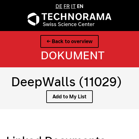
DE
FR
IT
EN
← Back to overview
DOKUMENT
DeepWalls (11029)
Add to My List