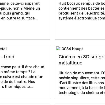
aune, celle-ci apparaît
Huit bocaux remplis de b
logique, non ? Même un
contiennent des bactéries
eu plus grand, qui
produisent de l'électricité
 en outre la surface…
système électronique co
- froid
Cinéma en 3D sur gri
métallique
chose peut-il être chaud
 en même temps ? La
Illusion de mouvement. D
e cuivre est chaude d’un
poésie singulière, cette œ
roide de l’autre. Nos
d’art illustre des illusions
rs thermiques le…
mouvement, à la base de 
technologie du cinéma et 