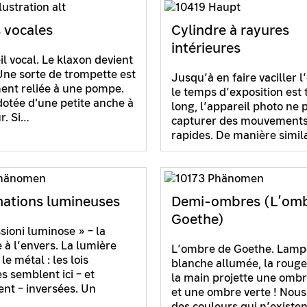
 vocales
Cylindre à rayures
intérieures
il vocal. Le klaxon devient
Une sorte de trompette est
Jusqu’à en faire vaciller l
ent reliée à une pompe.
le temps d’exposition est 
 dotée d'une petite anche à
long, l’appareil photo ne 
ur. Si…
capturer des mouvement
rapides. De manière simil
ations lumineuses
Demi-ombres (L’omb
Goethe)
sioni luminose » – la
 à l’envers. La lumière
L’ombre de Goethe. Lamp
e métal : les lois
blanche allumée, la rouge 
s semblent ici – et
la main projette une omb
ent – inversées. Un
et une ombre verte ! Nous
des couleurs qui n’existe