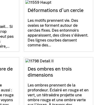
Déformations d’un cercle
Les motifs prennent vie. Des
ovales se forment autour de
’œil… Si
cercles fixes. Des entonnoirs
trop
apparaissent, des cônes s’élèvent.
peut pas
Des lignes courbes dansent
s
comme des…
aire,…
re de
Des ombres en trois
dimensions
e
Les ombres prennent de la
aussi :
profondeur. Éclairé en rouge et en
re rouge
vert, un tétraèdre projette une
 voyons
ombre rouge et une ombre verte
nt pas.…
sur l’écran. À travers des…