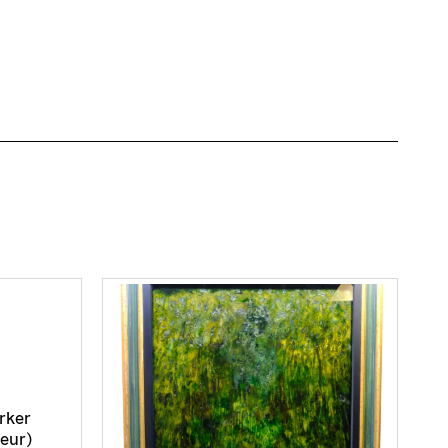
ärker
deur)