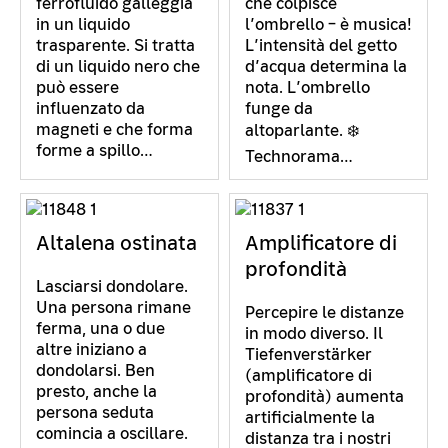
ferrofluido galleggia
che colpisce
in un liquido
l’ombrello – è musica!
trasparente. Si tratta
L’intensità del getto
di un liquido nero che
d’acqua determina la
può essere
nota. L’ombrello
influenzato da
funge da
magneti e che forma
altoparlante. ❄️
forme a spillo…
Technorama…
Altalena ostinata
Amplificatore di
profondità
Lasciarsi dondolare.
Una persona rimane
Percepire le distanze
ferma, una o due
in modo diverso. Il
altre iniziano a
Tiefenverstärker
dondolarsi. Ben
(amplificatore di
presto, anche la
profondità) aumenta
persona seduta
artificialmente la
comincia a oscillare.
distanza tra i nostri