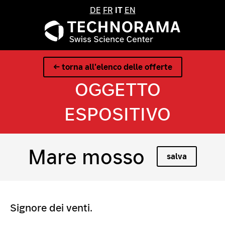
DE
FR
IT
EN
← torna all'elenco delle offerte
OGGETTO
ESPOSITIVO
Mare mosso
salva
Signore dei venti.