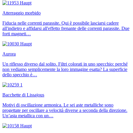
Atterraggio morbido
Fiducia nelle correnti parassite. Qui è possibile lasciarsi cadere
all'indietro e affidarsi all'effetto frenante delle correnti parassite. Due
forti magneti…
Aurora
Un riflesso diverso dal solito. Filtri colorati in uno specchio: perché
non vediamo semplicemente la loro immagine esatta? La superficie
dello specchio è…
Bacchette di Lissajous
Motivi di oscillazione armonica. Le sei aste metalliche sono
progettate per oscillare a velocità diverse a seconda della direzione.
Un’asta metallica con un…