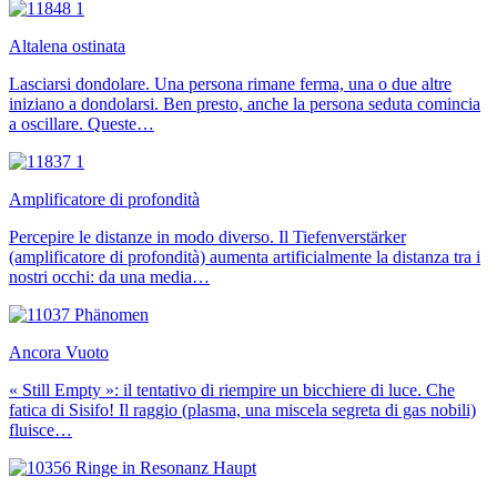
Altalena ostinata
Lasciarsi dondolare. Una persona rimane ferma, una o due altre
iniziano a dondolarsi. Ben presto, anche la persona seduta comincia
a oscillare. Queste…
Amplificatore di profondità
Percepire le distanze in modo diverso. Il Tiefenverstärker
(amplificatore di profondità) aumenta artificialmente la distanza tra i
nostri occhi: da una media…
Ancora Vuoto
« Still Empty »: il tentativo di riempire un bicchiere di luce. Che
fatica di Sisifo! Il raggio (plasma, una miscela segreta di gas nobili)
fluisce…