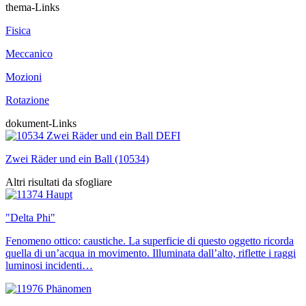
thema-Links
Fisica
Meccanico
Mozioni
Rotazione
dokument-Links
Zwei Räder und ein Ball (10534)
Altri risultati da sfogliare
"Delta Phi"
Fenomeno ottico: caustiche. La superficie di questo oggetto ricorda
quella di un’acqua in movimento. Illuminata dall’alto, riflette i raggi
luminosi incidenti…