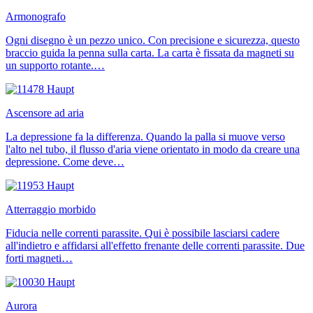
Armonografo
Ogni disegno è un pezzo unico. Con precisione e sicurezza, questo
braccio guida la penna sulla carta. La carta è fissata da magneti su
un supporto rotante.…
Ascensore ad aria
La depressione fa la differenza. Quando la palla si muove verso
l'alto nel tubo, il flusso d'aria viene orientato in modo da creare una
depressione. Come deve…
Atterraggio morbido
Fiducia nelle correnti parassite. Qui è possibile lasciarsi cadere
all'indietro e affidarsi all'effetto frenante delle correnti parassite. Due
forti magneti…
Aurora