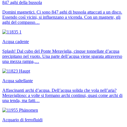
847 aghi della bussola
Domini magnetici. Ci sono 847 aghi di bussola attaccati a un disco.
Essendo così vicini, si influenzano a vicenda. Con un magnete, gli
aghi del compasso…
Acqua cadente
Splash! Dal cubo del Ponte Meraviglia, cinque tonnellate d’acqua
precipitano nel vuoto. Una parte dell’acqua viene sparata attraverso
una mezza rampa,…
Acqua saltellante
Affascinanti archi d’acqua. Dell’acqua solida che vola nell’aria?
Meraviglioso: a volte si formano archi continui, quasi come archi di
una tenda, ma fatti…
Acquario di ferrofluidi