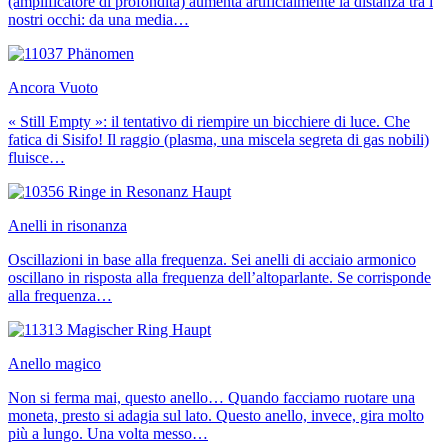
(amplificatore di profondità) aumenta artificialmente la distanza tra i
nostri occhi: da una media…
Ancora Vuoto
« Still Empty »: il tentativo di riempire un bicchiere di luce. Che
fatica di Sisifo! Il raggio (plasma, una miscela segreta di gas nobili)
fluisce…
Anelli in risonanza
Oscillazioni in base alla frequenza. Sei anelli di acciaio armonico
oscillano in risposta alla frequenza dell’altoparlante. Se corrisponde
alla frequenza…
Anello magico
Non si ferma mai, questo anello… Quando facciamo ruotare una
moneta, presto si adagia sul lato. Questo anello, invece, gira molto
più a lungo. Una volta messo…