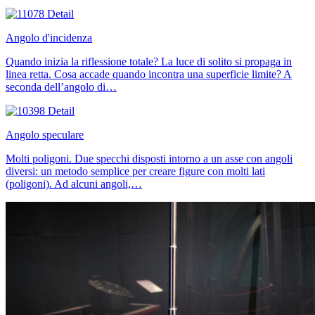
Angolo d'incidenza
Quando inizia la riflessione totale? La luce di solito si propaga in
linea retta. Cosa accade quando incontra una superficie limite? A
seconda dell’angolo di…
Angolo speculare
Molti poligoni. Due specchi disposti intorno a un asse con angoli
diversi: un metodo semplice per creare figure con molti lati
(poligoni). Ad alcuni angoli,…