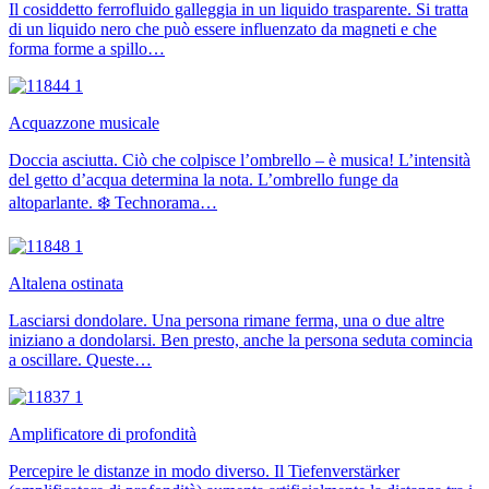
Il cosiddetto ferrofluido galleggia in un liquido trasparente. Si tratta
di un liquido nero che può essere influenzato da magneti e che
forma forme a spillo…
Acquazzone musicale
Doccia asciutta. Ciò che colpisce l’ombrello – è musica! L’intensità
del getto d’acqua determina la nota. L’ombrello funge da
altoparlante. ❄️ Technorama…
Altalena ostinata
Lasciarsi dondolare. Una persona rimane ferma, una o due altre
iniziano a dondolarsi. Ben presto, anche la persona seduta comincia
a oscillare. Queste…
Amplificatore di profondità
Percepire le distanze in modo diverso. Il Tiefenverstärker