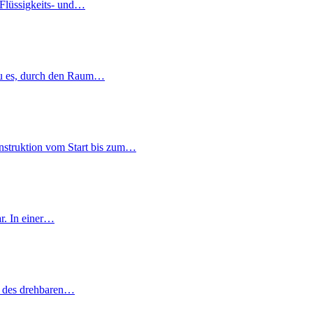
 Flüssigkeits- und…
 du es, durch den Raum…
nstruktion vom Start bis zum…
ar. In einer…
ke des drehbaren…