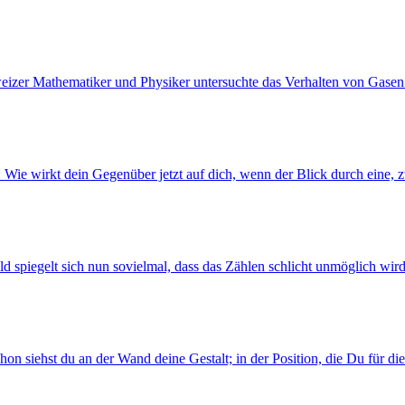
hweizer Mathematiker und Physiker untersuchte das Verhalten von Gase
: Wie wirkt dein Gegenüber jetzt auf dich, wenn der Blick durch eine, 
ld spiegelt sich nun sovielmal, dass das Zählen schlicht unmöglich wir
Schon siehst du an der Wand deine Gestalt; in der Position, die Du für d