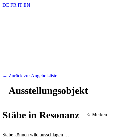
DE
FR
IT
EN
← Zurück zur Angebotsliste
Ausstellungs­objekt
Stäbe in Resonanz
☆ Merken
Stäbe können wild ausschlagen …