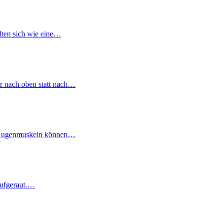
alten sich wie eine…
r nach oben statt nach…
re Augenmuskeln können…
 aufgeraut.…