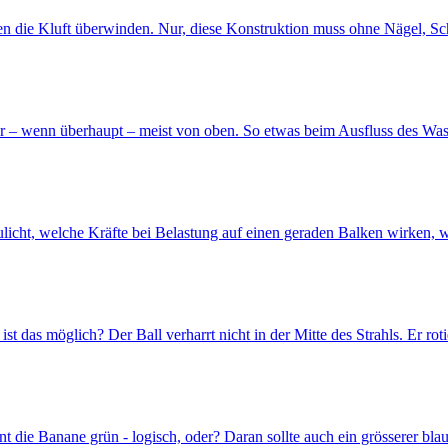
llen die Kluft überwinden. Nur, diese Konstruktion muss ohne Nägel, 
wir – wenn überhaupt – meist von oben. So etwas beim Ausfluss des Wa
aulicht, welche Kräfte bei Belastung auf einen geraden Balken wirken, 
st das möglich? Der Ball verharrt nicht in der Mitte des Strahls. Er rot
t die Banane grün - logisch, oder? Daran sollte auch ein grösserer blau