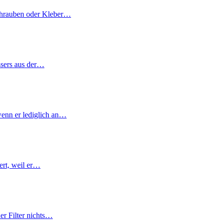
Schrauben oder Kleber…
ssers aus der…
wenn er lediglich an…
iert, weil er…
er Filter nichts…