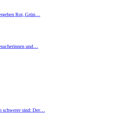
, ergeben Rot, Grün…
 Besucherinnen und…
ch schwerer sind: Der…