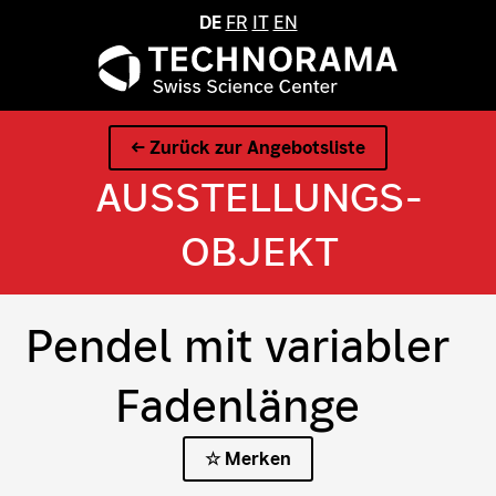
DE
FR
IT
EN
← Zurück zur Angebotsliste
AUSSTELLUNGS­
OBJEKT
Pendel mit variabler
Fadenlänge
☆ Merken