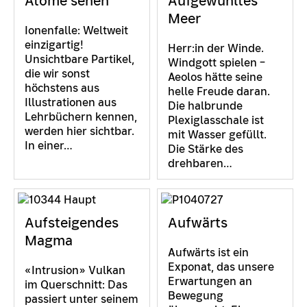
Atome sehen
Aufgewühltes
Meer
Ionenfalle: Weltweit
einzigartig!
Herr:in der Winde.
Unsichtbare Partikel,
Windgott spielen –
die wir sonst
Aeolos hätte seine
höchstens aus
helle Freude daran.
Illustrationen aus
Die halbrunde
Lehrbüchern kennen,
Plexiglasschale ist
werden hier sichtbar.
mit Wasser gefüllt.
In einer…
Die Stärke des
drehbaren…
Aufsteigendes
Aufwärts
Magma
Aufwärts ist ein
Exponat, das unsere
«Intrusion» Vulkan
Erwartungen an
im Querschnitt: Das
Bewegung
passiert unter seinem