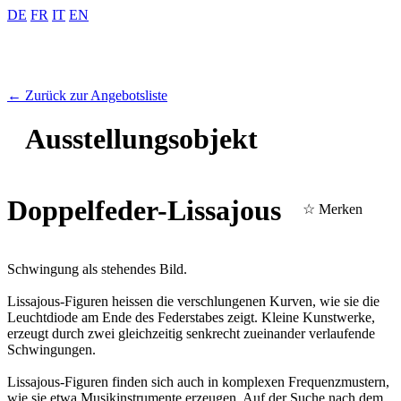
DE
FR
IT
EN
← Zurück zur Angebotsliste
Ausstellungs­objekt
Doppelfeder-Lissajous
☆ Merken
Schwingung als stehendes Bild.
Lissajous-Figuren heissen die verschlungenen Kurven, wie sie die
Leuchtdiode am Ende des Federstabes zeigt. Kleine Kunstwerke,
erzeugt durch zwei gleichzeitig senkrecht zueinander verlaufende
Schwingungen.
Lissajous-Figuren finden sich auch in komplexen Frequenzmustern,
wie sie etwa Musikinstrumente erzeugen. Auf der Suche nach dem