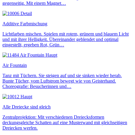
gegenseitig. Mit einem Magnet…
Additive Farbmischung
Lichtfarben mischen. Spielen mit rotem, grünem und blauem Licht
und mit ihrer Helligkeit. Übereinander geblendet und optimal
eingestellt, ergeben Rot, Grün…
Air Fountain
Tanz mit Tüchern. Sie steigen auf und sie sinken wieder herab.
Bunte Tücher, vom Luftstrom bewegt wie von Geisterhand.
Choreografie: Besucherinnen und…
Alle Dreiecke sind gleich
Zentralprojektion: Mit verschiedenen Dreiecksformen
deckungsgleiche Schatten auf eine Musterwand mit gleichseitigen
Dreiecken werfen.