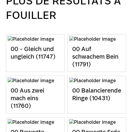
PLUS DE RÉSULTATS À
FOUILLER
00 - Gleich und
00 Auf
ungleich (11747)
schwachem Bein
(11791)
00 Aus zwei
00 Balancierende
mach eins
Ringe (10431)
(11760)
00 Bewegte
00 Bewegte Erde