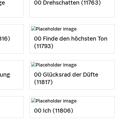
ge
00 Drehschatten (11763)
816)
00 Finde den höchsten Ton
(11793)
nung
00 Glücksrad der Düfte
(11817)
)
00 Ich (11806)