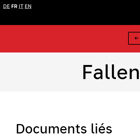
DE
FR
IT
EN
← 
Fallen
Documents liés