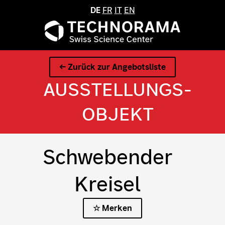
DE
FR
IT
EN
← Zurück zur Angebotsliste
AUSSTELLUNGS­
OBJEKT
Schwebender
Kreisel
☆ Merken